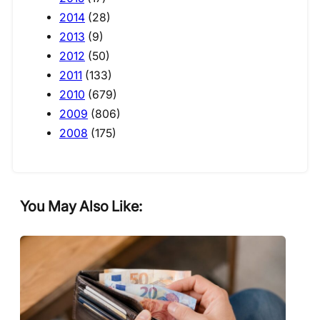
2014
(28)
2013
(9)
2012
(50)
2011
(133)
2010
(679)
2009
(806)
2008
(175)
You May Also Like: