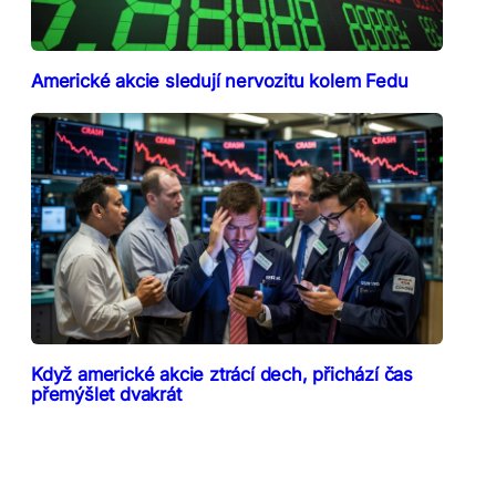
Americké akcie sledují nervozitu kolem Fedu
Když americké akcie ztrácí dech, přichází čas
přemýšlet dvakrát