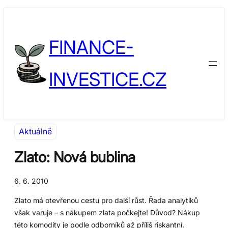
Přeskočit
Skip
na
to
FINANCE-
obsah
content
INVESTICE.CZ
Aktuálně
Zlato: Nová bublina
6. 6. 2010
Zlato má otevřenou cestu pro další růst. Řada analytiků
však varuje – s nákupem zlata počkejte! Důvod? Nákup
této komodity je podle odborníků až příliš riskantní.