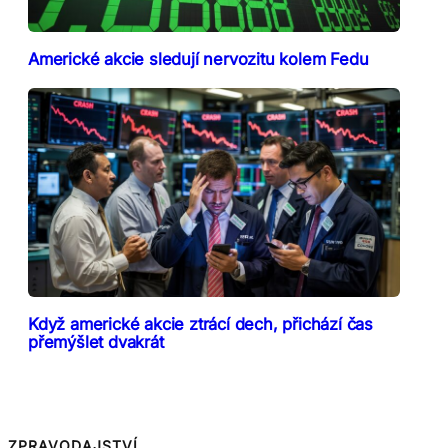
Americké akcie sledují nervozitu kolem Fedu
Když americké akcie ztrácí dech, přichází čas
přemýšlet dvakrát
ZPRAVODAJSTVÍ