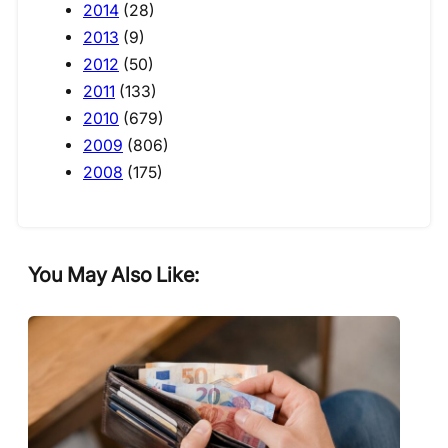
2014
(28)
2013
(9)
2012
(50)
2011
(133)
2010
(679)
2009
(806)
2008
(175)
You May Also Like: