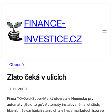
Přeskočit
Skip
na
to
FINANCE-
obsah
content
INVESTICE.CZ
Obecně
Zlato čeká v ulicích
10. 11. 2009
Firma TG-Gold-Super-Markt otevřela v Německu první
automaty „Gold to go“. Automaty instalované na letištích,
hlavních železničních stanicích a v hypermarketech jsou ve