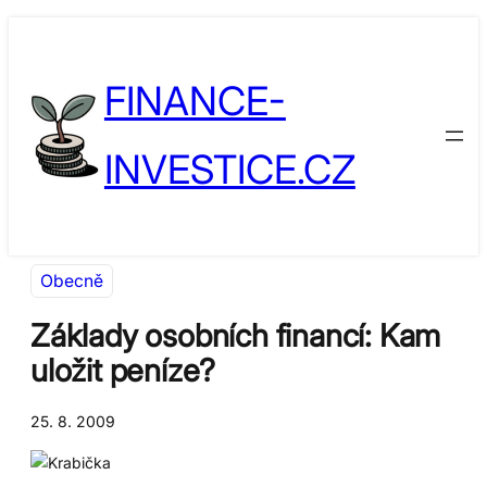
Přeskočit
Skip
na
to
FINANCE-
obsah
content
INVESTICE.CZ
Obecně
Základy osobních financí: Kam
uložit peníze?
25. 8. 2009