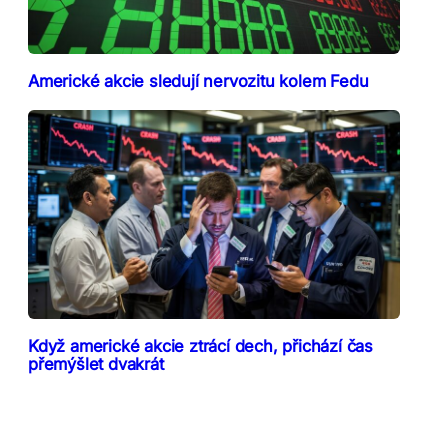
Americké akcie sledují nervozitu kolem Fedu
Když americké akcie ztrácí dech, přichází čas
přemýšlet dvakrát