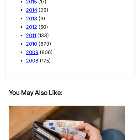
2015
(17)
2014
(28)
2013
(9)
2012
(50)
2011
(133)
2010
(679)
2009
(806)
2008
(175)
You May Also Like: