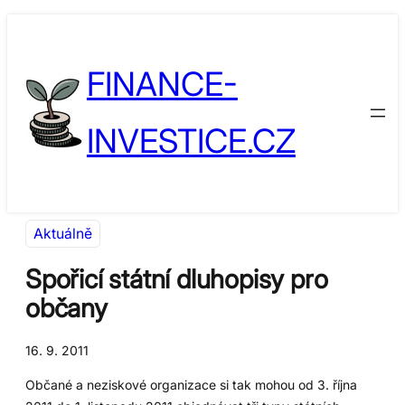
Přeskočit
Skip
na
to
FINANCE-
obsah
content
INVESTICE.CZ
Aktuálně
Spořicí státní dluhopisy pro
občany
16. 9. 2011
Občané a neziskové organizace si tak mohou od 3. října