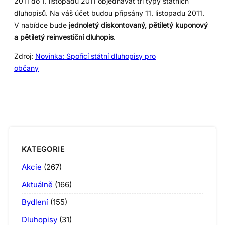
2011 do 1. listopadu 2011 objednávat tři typy státních
dluhopisů. Na váš účet budou připsány 11. listopadu 2011.
V nabídce bude
jednoletý diskontovaný, pětiletý kuponový
a pětiletý reinvestiční dluhopis
.
Zdroj:
Novinka: Spořicí státní dluhopisy pro
občany
KATEGORIE
Akcie
(267)
Aktuálně
(166)
Bydlení
(155)
Dluhopisy
(31)