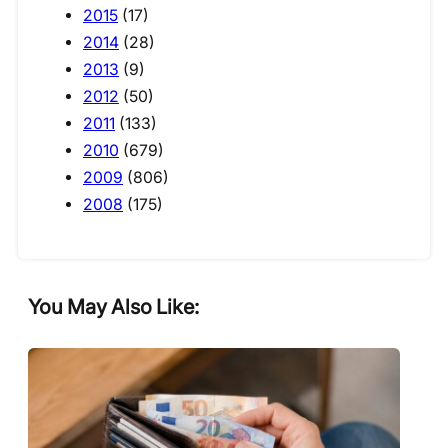
2015
(17)
2014
(28)
2013
(9)
2012
(50)
2011
(133)
2010
(679)
2009
(806)
2008
(175)
You May Also Like: