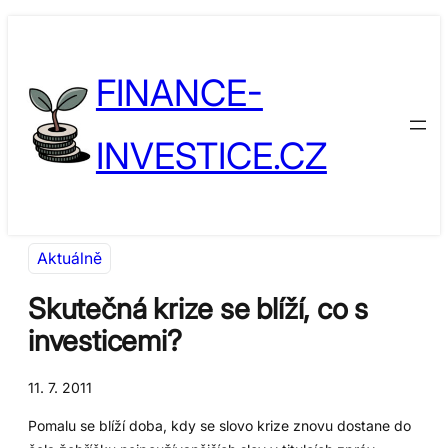
Přeskočit
Skip
na
to
FINANCE-
obsah
content
INVESTICE.CZ
Aktuálně
Skutečná krize se blíží, co s
investicemi?
11. 7. 2011
Pomalu se blíží doba, kdy se slovo krize znovu dostane do