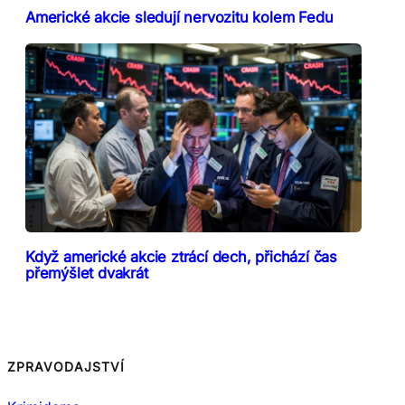
Americké akcie sledují nervozitu kolem Fedu
Když americké akcie ztrácí dech, přichází čas
přemýšlet dvakrát
ZPRAVODAJSTVÍ