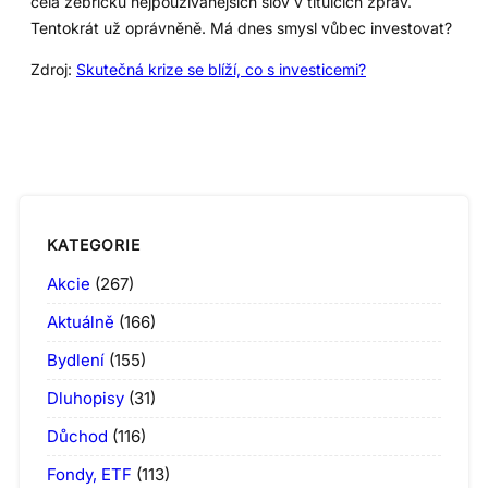
čela žebříčku nejpoužívanějších slov v titulcích zpráv.
Tentokrát už oprávněně. Má dnes smysl vůbec investovat?
Zdroj:
Skutečná krize se blíží, co s investicemi?
KATEGORIE
Akcie
(267)
Aktuálně
(166)
Bydlení
(155)
Dluhopisy
(31)
Důchod
(116)
Fondy, ETF
(113)