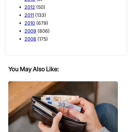
2012
(50)
2011
(133)
2010
(679)
2009
(806)
2008
(175)
You May Also Like: