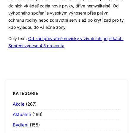
do nich vkládají zcela nové prvky, dříve nemyslitelné. Od
výhodného spoření s vysokým výnosem přes právní
ochranu rodiny nebo zdravotní servis až po krytí zad pro ty,
kdo vyjedou do válečné zóny.
Celý text:
Od září převratné novinky v životních pojistkách.
Spoření vynese 4,5 procenta
KATEGORIE
Akcie
(267)
Aktuálně
(166)
Bydlení
(155)