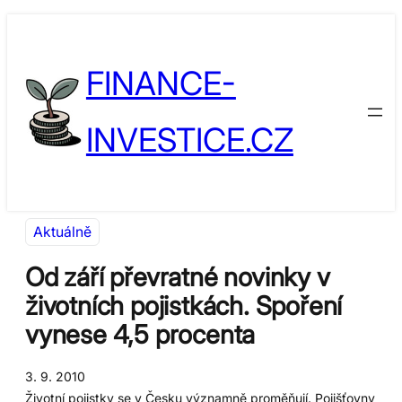
Přeskočit
Skip
na
to
FINANCE-
obsah
content
INVESTICE.CZ
Aktuálně
Od září převratné novinky v
životních pojistkách. Spoření
vynese 4,5 procenta
3. 9. 2010
Životní pojistky se v Česku významně proměňují. Pojišťovny