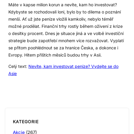
Máte v kapse milion korun a nevíte, kam ho investovat?
Kdybyste se rozhodovali loni, bylo by to dilema o poznání
menší. Ať už jste peníze vložili kamkoliv, nebylo téměř
možné prodělat. Finanční trhy rostly během oživení z krize
o desítky procent. Dnes je situace jiná a ve volbě investiční
strategie bude zapotřebí mnohem více rozvažovat. Vyplatí
se přitom poohlédnout se za hranice Česka, a dokonce i
Evropy. Hitem příštích měsíců budou trhy v Asii.
Celý text:
Nevíte, kam investovat peníze? Vydejte se do
Asie
KATEGORIE
Akcie
(267)