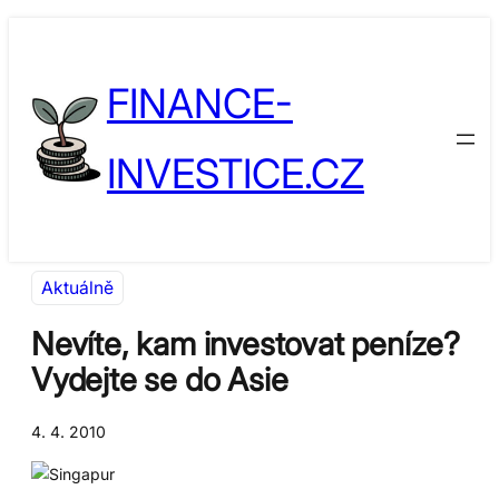
Přeskočit
Skip
na
to
FINANCE-
obsah
content
INVESTICE.CZ
Aktuálně
Nevíte, kam investovat peníze?
Vydejte se do Asie
4. 4. 2010