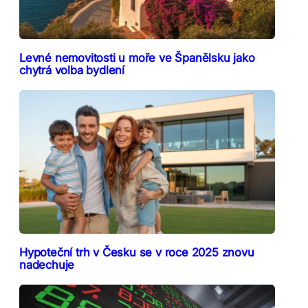
Levné nemovitosti u moře ve Španělsku jako
chytrá volba bydlení
Hypoteční trh v Česku se v roce 2025 znovu
nadechuje