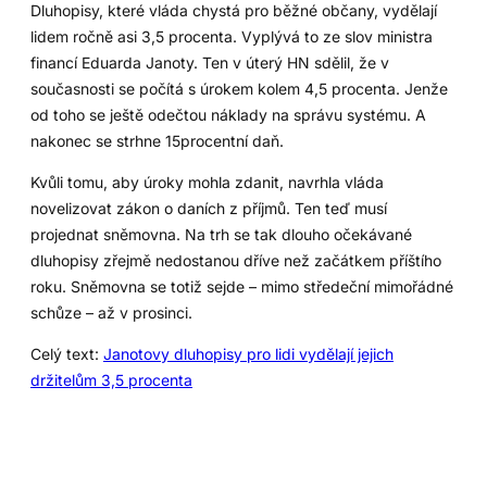
Dluhopisy, které vláda chystá pro běžné občany, vydělají
lidem ročně asi 3,5 procenta. Vyplývá to ze slov ministra
financí Eduarda Janoty. Ten v úterý HN sdělil, že v
současnosti se počítá s úrokem kolem 4,5 procenta. Jenže
od toho se ještě odečtou náklady na správu systému. A
nakonec se strhne 15procentní daň.
Kvůli tomu, aby úroky mohla zdanit, navrhla vláda
novelizovat zákon o daních z příjmů. Ten teď musí
projednat sněmovna. Na trh se tak dlouho očekávané
dluhopisy zřejmě nedostanou dříve než začátkem příštího
roku. Sněmovna se totiž sejde – mimo středeční mimořádné
schůze – až v prosinci.
Celý text:
Janotovy dluhopisy pro lidi vydělají jejich
držitelům 3,5 procenta