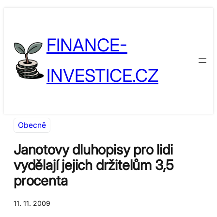
Přeskočit
Skip
na
to
FINANCE-
obsah
content
INVESTICE.CZ
Obecně
Janotovy dluhopisy pro lidi
vydělají jejich držitelům 3,5
procenta
11. 11. 2009