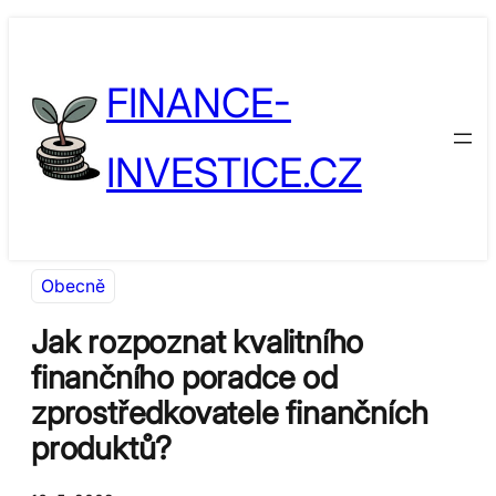
Přeskočit
Skip
na
to
FINANCE-
obsah
content
INVESTICE.CZ
Obecně
Jak rozpoznat kvalitního
finančního poradce od
zprostředkovatele finančních
produktů?