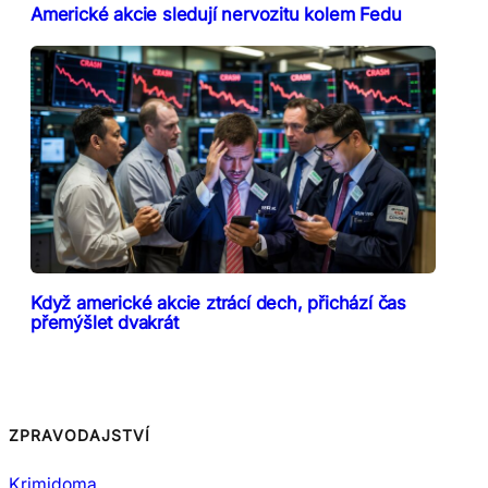
Americké akcie sledují nervozitu kolem Fedu
Když americké akcie ztrácí dech, přichází čas
přemýšlet dvakrát
ZPRAVODAJSTVÍ
Krimidoma