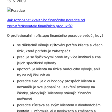
16. 5. 2009
Jak rozpoznat kvalitního finančního poradce od
zprostředkovatele finančních produktů?
:
O profesionálním přístupu finančního poradce svědčí, když:
se důkladně věnuje zjišťování potřeb klienta a všech
rizik, která potřebuje zabezpečit
pracuje se špičkovými produkty více institucí a zná
jejich specifické výhody
upozorňuje klienta na rizika budoucího vývoje, aniž
by na něj činil nátlak
poradce sleduje dlouhodobý prospěch klienta a
nezaměřuje své jednání na uzavření smlouvy na
částky, převyšující klientovy stávající finanční
možnosti
poradce zůstává se svým klientem v dlouhodobém
kontaktu, informuje jej o novinkách a změnách a