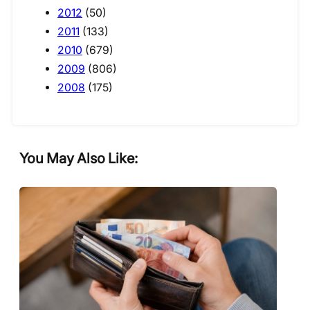
2012
(50)
2011
(133)
2010
(679)
2009
(806)
2008
(175)
You May Also Like: