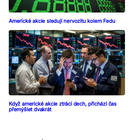
Americké akcie sledují nervozitu kolem Fedu
Když americké akcie ztrácí dech, přichází čas
přemýšlet dvakrát