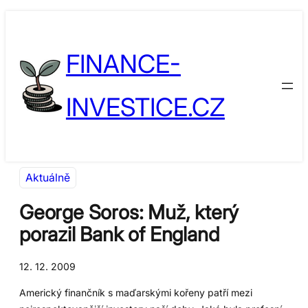
Přeskočit
Skip
na
to
FINANCE-
obsah
content
INVESTICE.CZ
Aktuálně
George Soros: Muž, který
porazil Bank of England
12. 12. 2009
Americký finančník s maďarskými kořeny patří mezi