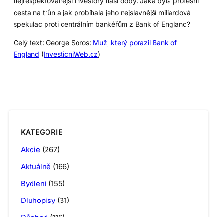
nejrespektovanější investory naší doby. Jaká byla profesní
cesta na trůn a jak probíhala jeho nejslavnější miliardová
spekulac proti centrálním bankéřům z Bank of England?
Celý text: George Soros:
Muž, který porazil Bank of
England
(
InvesticniWeb.cz
)
KATEGORIE
Akcie
(267)
Aktuálně
(166)
Bydlení
(155)
Dluhopisy
(31)