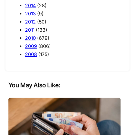
2014
(28)
2013
(9)
2012
(50)
2011
(133)
2010
(679)
2009
(806)
2008
(175)
You May Also Like: