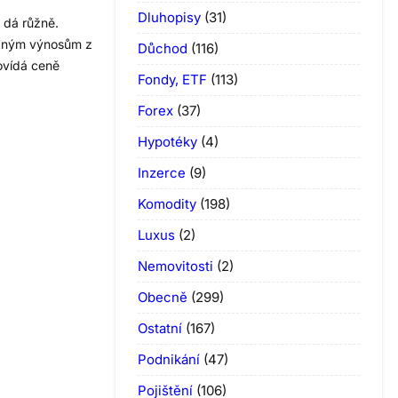
Dluhopisy
(31)
 dá růžně.
ovaným výnosům z
Důchod
(116)
ovídá ceně
Fondy, ETF
(113)
Forex
(37)
Hypotéky
(4)
Inzerce
(9)
Komodity
(198)
Luxus
(2)
Nemovitosti
(2)
Obecně
(299)
Ostatní
(167)
Podnikání
(47)
Pojištění
(106)