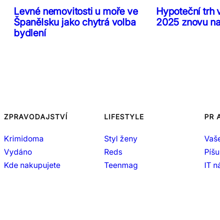
Levné nemovitosti u moře ve
Hypoteční trh 
Španělsku jako chytrá volba
2025 znovu n
bydlení
ZPRAVODAJSTVÍ
LIFESTYLE
PR 
Krimidoma
Styl ženy
Vaš
Vydáno
Reds
Píšu
Kde nakupujete
Teenmag
IT 