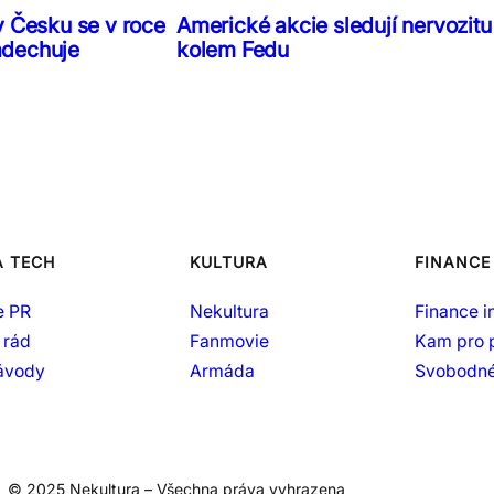
v Česku se v roce
Americké akcie sledují nervozitu
adechuje
kolem Fedu
A TECH
KULTURA
FINANCE
e PR
Nekultura
Finance i
 rád
Fanmovie
Kam pro 
návody
Armáda
Svobodné
© 2025 Nekultura – Všechna práva vyhrazena