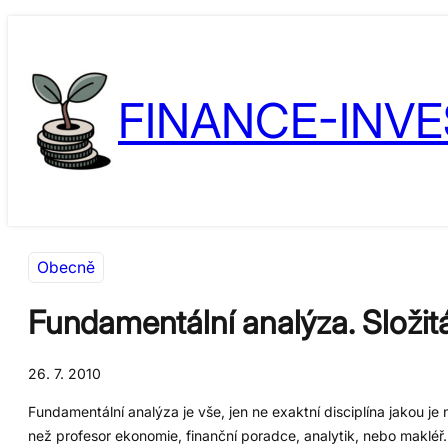
Přeskočit
Skip
na
to
obsah
content
FINANCE-INVE
Obecně
Fundamentální analýza. Složit
26. 7. 2010
Fundamentální analýza je vše, jen ne exaktní disciplína jakou j
než profesor ekonomie, finanční poradce, analytik, nebo makléř. 