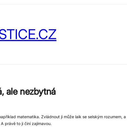
STICE.CZ
á, ale nezbytná
e například matematika. Zvládnout ji může laik se selským rozumem, a
A právě to ji činí zajímavou.