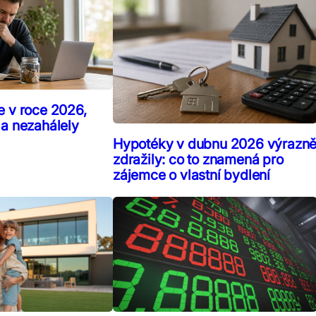
e v roce 2026,
 a nezahálely
Hypotéky v dubnu 2026 výrazn
zdražily: co to znamená pro
zájemce o vlastní bydlení