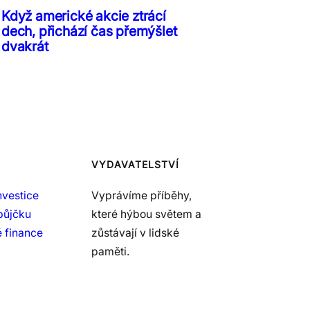
Když americké akcie ztrácí
dech, přichází čas přemýšlet
dvakrát
VYDAVATELSTVÍ
nvestice
Vyprávíme příběhy,
půjčku
které hýbou světem a
 finance
zůstávají v lidské
paměti.