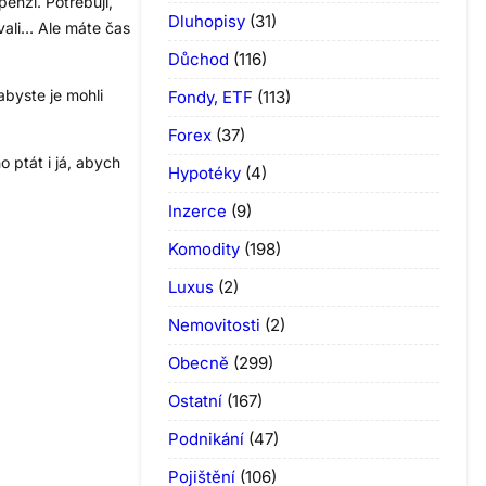
enzi. Potřebuji,
Dluhopisy
(31)
ovali… Ale máte čas
Důchod
(116)
abyste je mohli
Fondy, ETF
(113)
Forex
(37)
 ptát i já, abych
Hypotéky
(4)
Inzerce
(9)
Komodity
(198)
Luxus
(2)
Nemovitosti
(2)
Obecně
(299)
Ostatní
(167)
Podnikání
(47)
Pojištění
(106)