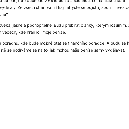
chce odejít do důchodu v 65 letech a spolehnout se na nízkou státní p
laly. Ze všech stran vám říkají, abyste se pojistili, spořili, invest
odné?
ověka, jasně a pochopitelně. Budu přebírat články, kterým rozumím, 
 věcech, kde hrají roli moje peníze.
si a poradnu, kde bude možné ptát se finančního poradce. A budu se ho
ostě se podíváme se na to, jak mohou naše peníze samy vydělávat.