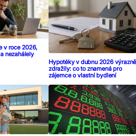
e v roce 2026,
 a nezahálely
Hypotéky v dubnu 2026 výrazn
zdražily: co to znamená pro
zájemce o vlastní bydlení