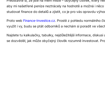
Představte si, že jste na mém místě – obyčejný člověk, který ne
aby mi našetřené peníze neztrácely na hodnotě a možná i něco vydě
studovat finance do detailů a zjistit, co je pro vás opravdu výh
Proto web
Finance-Investice.cz
. Prostě z pohledu normálního čl
využít i vy, budu se ptát odborníků a nechám si poradit ve všech
Najdete tu kalkulačky, tabulky, nejdůležitější informace, disku
se dozvěděl, jak může obyčejný člověk rozumně investovat. Pr