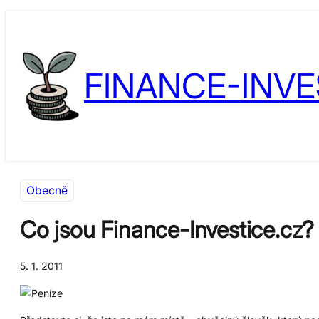
Přeskočit
Skip
na
to
obsah
content
FINANCE-INVE
Obecně
Co jsou Finance-Investice.cz?
5. 1. 2011