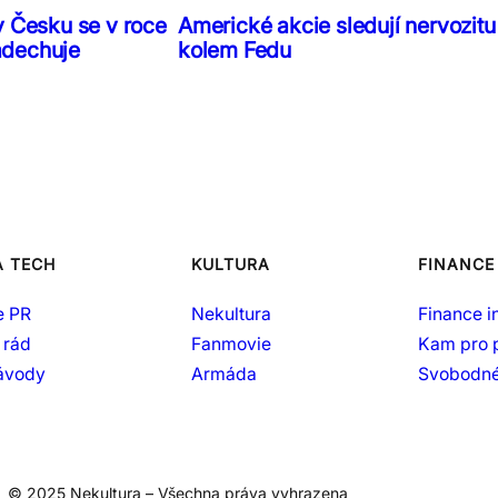
v Česku se v roce
Americké akcie sledují nervozitu
adechuje
kolem Fedu
A TECH
KULTURA
FINANCE
e PR
Nekultura
Finance i
 rád
Fanmovie
Kam pro 
návody
Armáda
Svobodné
© 2025 Nekultura – Všechna práva vyhrazena