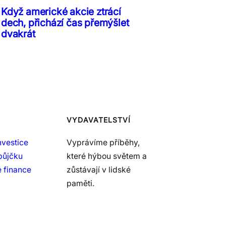
Když americké akcie ztrácí
dech, přichází čas přemýšlet
dvakrát
VYDAVATELSTVÍ
nvestice
Vyprávíme příběhy,
půjčku
které hýbou světem a
 finance
zůstávají v lidské
paměti.