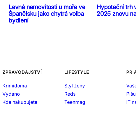
Levné nemovitosti u moře ve
Hypoteční trh 
Španělsku jako chytrá volba
2025 znovu n
bydlení
ZPRAVODAJSTVÍ
LIFESTYLE
PR 
Krimidoma
Styl ženy
Vaš
Vydáno
Reds
Píšu
Kde nakupujete
Teenmag
IT 