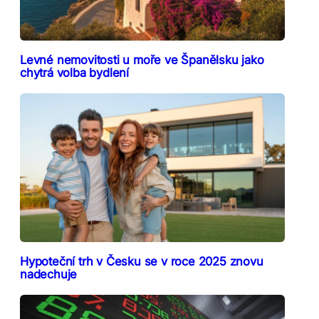
Levné nemovitosti u moře ve Španělsku jako
chytrá volba bydlení
Hypoteční trh v Česku se v roce 2025 znovu
nadechuje