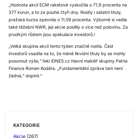
„Hodnota akcií ECM raketově vyskočila o 71,9 procenta na
377 korun, a to za pouhé čtyři dny. Rostly i ostatní tituly,
pražská burza zpevnila o 11,59 procenta. Výborně si vedla
také těžební NWR, její akcie posílily o více než polovinu. Za
prudkým růstem jsou spekulace investorů.!
„Velká skupina akcií tento týden značně rostla. Část
investorů vsadila na to, že méně likvidní tituly by se mohly
posunout výše,“ řekl iDNES.cz hlavní makléř skupiny Patria
Finance Roman Koděra. „Fundamentální zpráva tam není
žádná,“ doplnil.“
KATEGORIE
Akcie
(267)