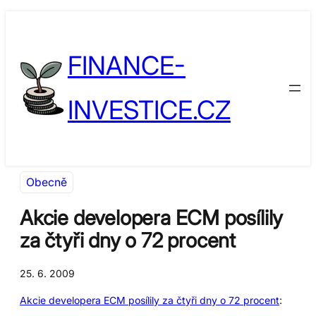
Přeskočit
Skip
na
to
FINANCE-
obsah
content
INVESTICE.CZ
Obecně
Akcie developera ECM posílily
za čtyři dny o 72 procent
25. 6. 2009
Akcie developera ECM posílily za čtyři dny o 72 procent
: