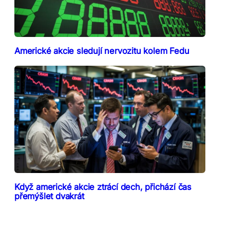
Americké akcie sledují nervozitu kolem Fedu
Když americké akcie ztrácí dech, přichází čas
přemýšlet dvakrát