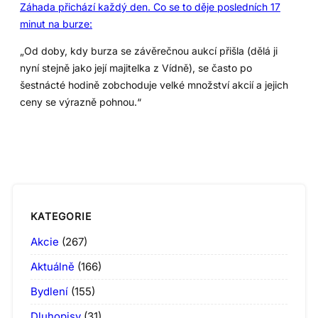
Záhada přichází každý den. Co se to děje posledních 17
minut na burze:
„Od doby, kdy burza se závěrečnou aukcí přišla (dělá ji
nyní stejně jako její majitelka z Vídně), se často po
šestnácté hodině zobchoduje velké množství akcií a jejich
ceny se výrazně pohnou.“
KATEGORIE
Akcie
(267)
Aktuálně
(166)
Bydlení
(155)
Dluhopisy
(31)