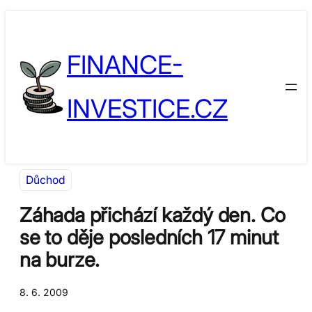
Přeskočit
Skip
na
to
FINANCE-
obsah
content
INVESTICE.CZ
Důchod
Záhada přichází každý den. Co
se to děje posledních 17 minut
na burze.
8. 6. 2009