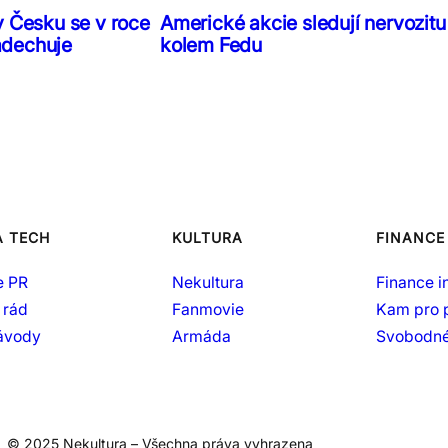
v Česku se v roce
Americké akcie sledují nervozitu
adechuje
kolem Fedu
A TECH
KULTURA
FINANCE
e PR
Nekultura
Finance i
 rád
Fanmovie
Kam pro 
návody
Armáda
Svobodné
© 2025 Nekultura – Všechna práva vyhrazena