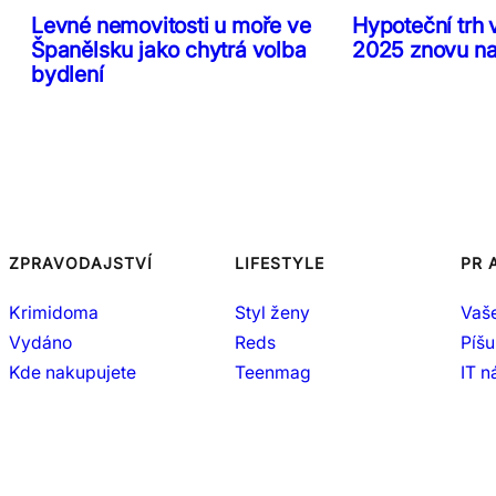
Levné nemovitosti u moře ve
Hypoteční trh 
Španělsku jako chytrá volba
2025 znovu n
bydlení
ZPRAVODAJSTVÍ
LIFESTYLE
PR 
Krimidoma
Styl ženy
Vaš
Vydáno
Reds
Píšu
Kde nakupujete
Teenmag
IT 