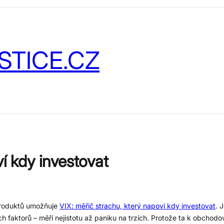
STICE.CZ
í kdy investovat
h produktů umožňuje
VIX: měřič strachu, který napoví kdy investovat
. 
h faktorů – měří nejistotu až paniku na trzích. Protože ta k obchodová