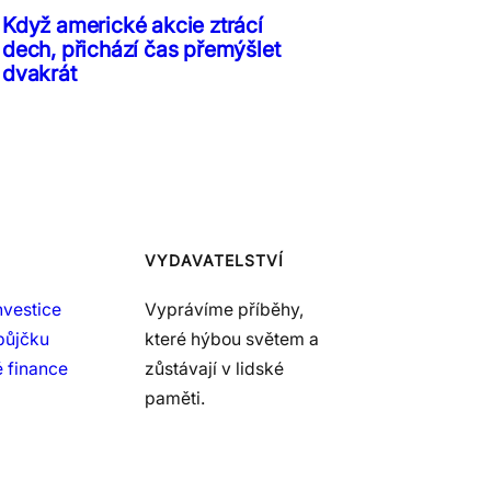
Když americké akcie ztrácí
dech, přichází čas přemýšlet
dvakrát
VYDAVATELSTVÍ
nvestice
Vyprávíme příběhy,
půjčku
které hýbou světem a
 finance
zůstávají v lidské
paměti.