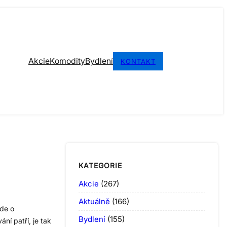
Akcie
Komodity
Bydlení
KONTAKT
KATEGORIE
Akcie
(267)
Aktuálně
(166)
Jde o
Bydlení
(155)
ní patří, je tak