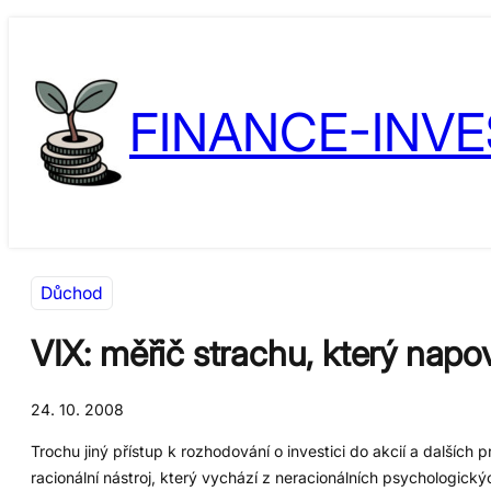
Přeskočit
Skip
na
to
obsah
content
FINANCE-INVE
Důchod
VIX: měřič strachu, který napov
24. 10. 2008
Trochu jiný přístup k rozhodování o investici do akcií a dalšíc
racionální nástroj, který vychází z neracionálních psychologickýc