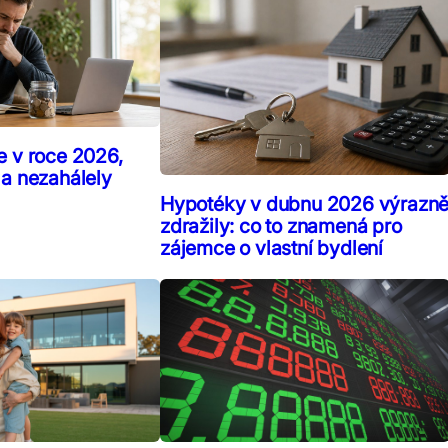
e v roce 2026,
 a nezahálely
Hypotéky v dubnu 2026 výrazn
zdražily: co to znamená pro
zájemce o vlastní bydlení