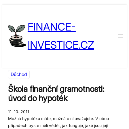
Přeskočit
Skip
na
to
FINANCE-
obsah
content
INVESTICE.CZ
Důchod
Škola finanční gramotnosti:
úvod do hypoték
11. 10. 2011
Možná hypotéku máte, možná o ní uvažujete. V obou
případech byste měli vědět, jak funguje, jaké jsou její