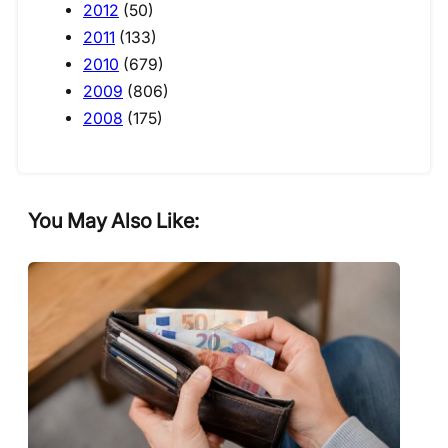
2012
(50)
2011
(133)
2010
(679)
2009
(806)
2008
(175)
You May Also Like: