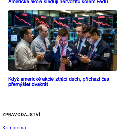
Americké akcie sledují nervozitu kolem Fedu
Když americké akcie ztrácí dech, přichází čas
přemýšlet dvakrát
ZPRAVODAJSTVÍ
Krimidoma