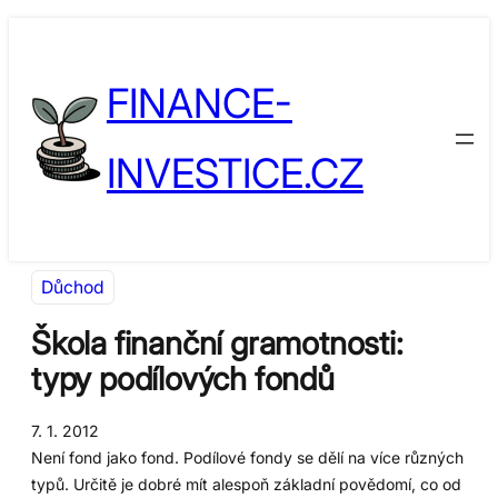
Přeskočit
Skip
na
to
FINANCE-
obsah
content
INVESTICE.CZ
Důchod
Škola finanční gramotnosti:
typy podílových fondů
7. 1. 2012
Není fond jako fond. Podílové fondy se dělí na více různých
typů. Určitě je dobré mít alespoň základní povědomí, co od