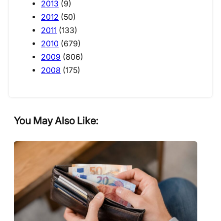
2013
(9)
2012
(50)
2011
(133)
2010
(679)
2009
(806)
2008
(175)
You May Also Like: