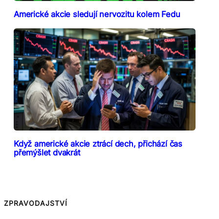
Americké akcie sledují nervozitu kolem Fedu
Když americké akcie ztrácí dech, přichází čas
přemýšlet dvakrát
ZPRAVODAJSTVÍ