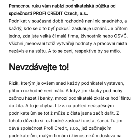
Pomocnou ruku vám nabízí podnikatelská půjčka od
společnosti
PROFI CREDIT Czech, a.s..
Podnikat v současné době rozhodně není nic snadného, a
každý, kdo se o to byť pokusí, zasluhuje uznání. Je přitom
jedno, zda jste velká či malá firma, živnostník nebo OSVČ.
Všichni jmenovaní totiž vytvářejí hodnoty a pracovní místa
nezávisle na státu. A to se cení, respektive by se mělo.
Nevzdávejte to!
Rizik, kterým je ovšem snad každý podnikatel vystaven,
přitom rozhodně není málo. A když jim klacky pod nohy
začnou házet i banky, mnozí podnikatelé zkrátka hodí flintu
do žita. A to je chyba. I tzv. na pohled neúspěšným
podnikatelům se totiž může z čista jasna začít dařit. Z
tohoto důvodu si rozhodně zaslouží dostat šanci. Tu jim
dává společnost Profi Credit, s.r.o., jež začínajícím
podnikatelům, malým firmám i živnostníkům doslova na