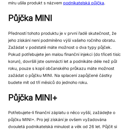
míru ušila produkt s názvem
podnikatelská půjčka
.
Půjčka MINI
Předností tohoto produktu je v první řadě skutečnost, že
jeho získání není podmíněno výší vašeho ročního obratu.
Zažádat v podstatě máte možnost o dva typy půjček.
Pokud potřebujete jen malou finanční injekci (do třiceti tisíc
korun), dovršili jste osmnácti let a podnikáte déle než půl
roku, pouze s kopií občanského průkazu máte možnost
zažádat o půjčku MINI. Na splacení zapůjčené částky
budete mít od tří měsíců do jednoho roku.
Půjčka MINI+
Potřebujete-li finanční záplatu o něco vyšší, zažádejte o
půjčku MINI+. Pro její získání je ovšem vyžadována
dvouletá podnikatelská minulost a věk od 26 let. Půjčit si