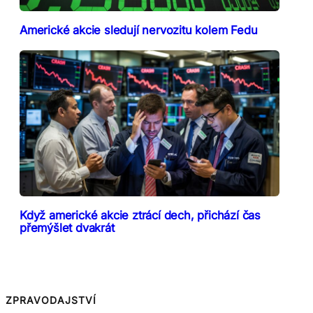
Americké akcie sledují nervozitu kolem Fedu
Když americké akcie ztrácí dech, přichází čas
přemýšlet dvakrát
ZPRAVODAJSTVÍ