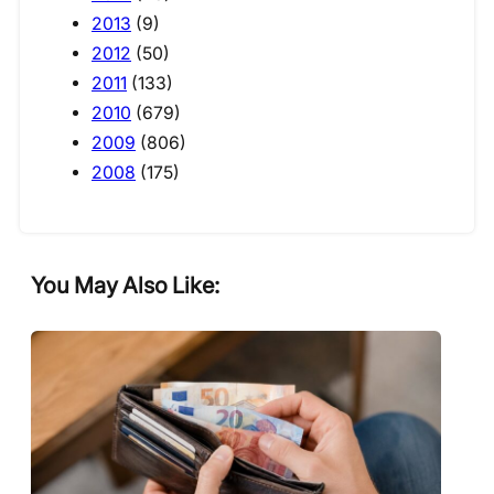
2013
(9)
2012
(50)
2011
(133)
2010
(679)
2009
(806)
2008
(175)
You May Also Like: