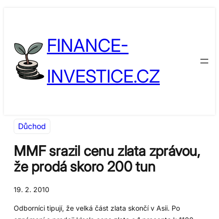
Přeskočit
Skip
na
to
FINANCE-
obsah
content
INVESTICE.CZ
Důchod
MMF srazil cenu zlata zprávou,
že prodá skoro 200 tun
19. 2. 2010
Odborníci tipují, že velká část zlata skončí v Asii. Po