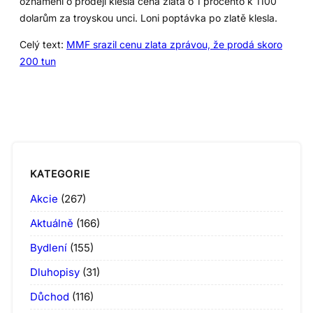
oznámení o prodeji klesla cena zlata o 1 procento k 1100
dolarům za troyskou unci. Loni poptávka po zlatě klesla.
Celý text:
MMF srazil cenu zlata zprávou, že prodá skoro
200 tun
KATEGORIE
Akcie
(267)
Aktuálně
(166)
Bydlení
(155)
Dluhopisy
(31)
Důchod
(116)