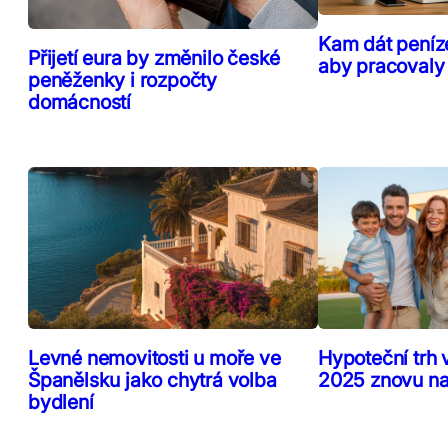
Kam dát peníz
Přijetí eura by změnilo české
aby pracovaly
peněženky i rozpočty
domácností
Levné nemovitosti u moře ve
Hypoteční trh 
Španělsku jako chytrá volba
2025 znovu n
bydlení