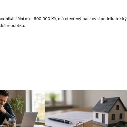
z podnikání činí min. 600 000 Kč, má otevřený bankovní podnikatelsk
ská republika.