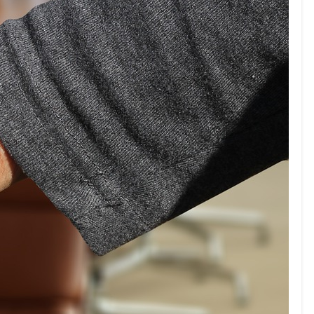
Dluhopisy
(31)
Důchod
(116)
Fondy, ETF
(113)
Forex
(37)
Hypotéky
(4)
Inzerce
(9)
Komodity
(198)
Luxus
(2)
Nemovitosti
(2)
Obecně
(299)
Ostatní
(167)
Podnikání
(47)
Pojištění
(106)