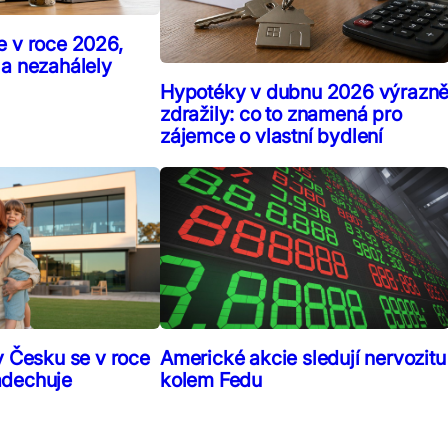
e v roce 2026,
 a nezahálely
Hypotéky v dubnu 2026 výrazn
zdražily: co to znamená pro
zájemce o vlastní bydlení
v Česku se v roce
Americké akcie sledují nervozitu
adechuje
kolem Fedu