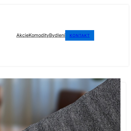
Akcie
Komodity
Bydlení
KONTAKT
KATEGORIE
Akcie
(267)
Aktuálně
(166)
Bydlení
(155)