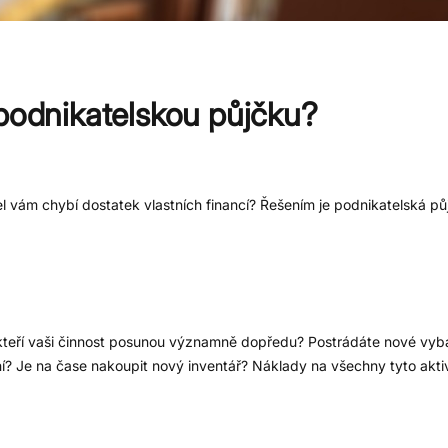
 podnikatelskou půjčku?
 vám chybí dostatek vlastních financí? Řešením je podnikatelská půjč
teří vaši činnost posunou významně dopředu? Postrádáte nové vyba
ní? Je na čase nakoupit nový inventář? Náklady na všechny tyto akti