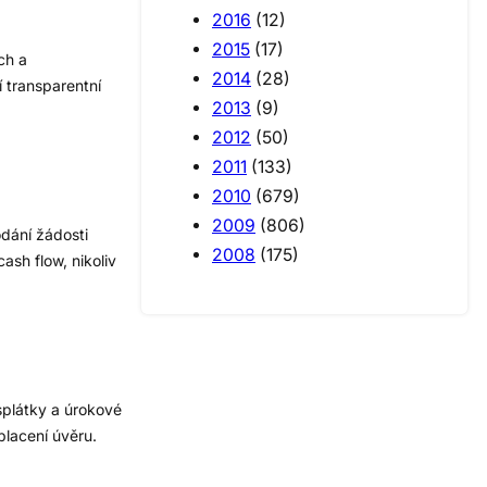
2016
(12)
2015
(17)
ch a
2014
(28)
í transparentní
2013
(9)
2012
(50)
2011
(133)
2010
(679)
2009
(806)
odání žádosti
2008
(175)
sh flow, nikoliv
splátky a úrokové
placení úvěru.