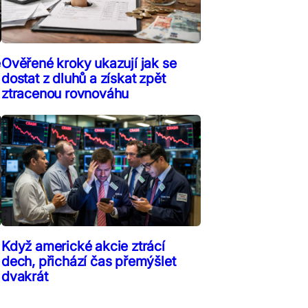
ě
Ověřené kroky ukazují jak se
dostat z dluhů a získat zpět
ztracenou rovnováhu
Když americké akcie ztrácí
dech, přichází čas přemýšlet
dvakrát