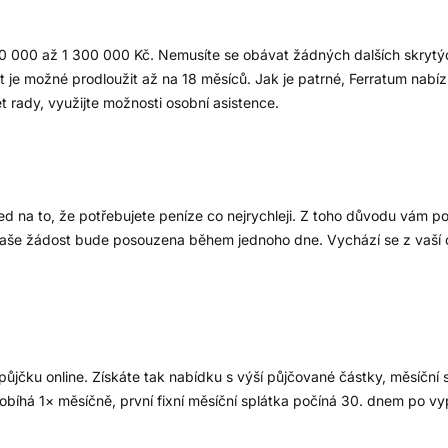
 50 000 až 1 300 000 Kč. Nemusíte se obávat žádných dalších skrytý
 je možné prodloužit až na 18 měsíců. Jak je patrné, Ferratum nabíz
 rady, využijte možnosti osobní asistence.
led na to, že potřebujete peníze co nejrychleji. Z toho důvodu vám p
Vaše žádost bude posouzena během jednoho dne. Vychází se z vaší ca
jčku online. Získáte tak nabídku s výší půjčované částky, měsíční 
obíhá 1× měsíčně, první fixní měsíční splátka počíná 30. dnem po vy