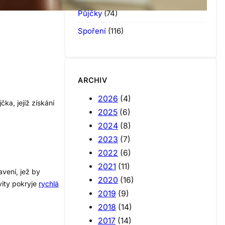
Půjčky
(74)
Spoření
(116)
ARCHIV
2026
(4)
ka, jejíž získání
2025
(6)
2024
(8)
2023
(7)
2022
(6)
2021
(11)
vení, jež by
2020
(16)
vity pokryje
rychlá
2019
(9)
2018
(14)
2017
(14)