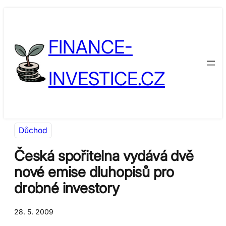
Přeskočit
Skip
na
to
FINANCE-
obsah
content
INVESTICE.CZ
Důchod
Česká spořitelna vydává dvě
nové emise dluhopisů pro
drobné investory
28. 5. 2009