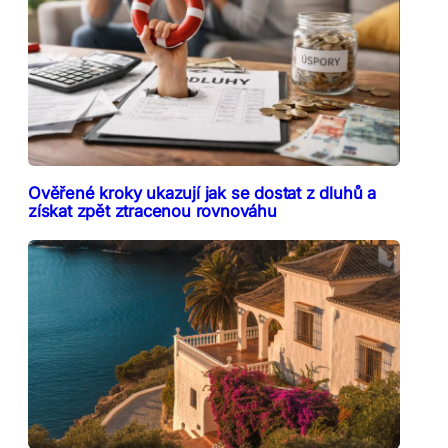
Ověřené kroky ukazují jak se dostat z dluhů a
získat zpět ztracenou rovnováhu