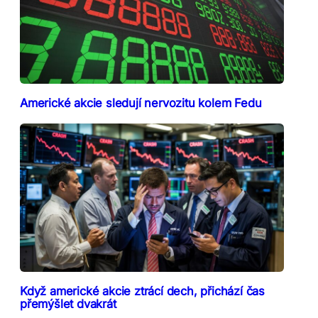
Americké akcie sledují nervozitu kolem Fedu
Když americké akcie ztrácí dech, přichází čas
přemýšlet dvakrát