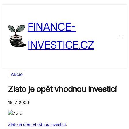
Přeskočit
Skip
na
to
FINANCE-
obsah
content
INVESTICE.CZ
Akcie
Zlato je opět vhodnou investicí
16. 7. 2009
Zlato je opět vhodnou investicí
: