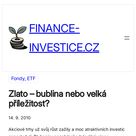
Přeskočit
Skip
na
to
FINANCE-
obsah
content
INVESTICE.CZ
Fondy, ETF
Zlato – bublina nebo velká
příležitost?
14. 9. 2010
Akciové trhy už svůj růst zažily a moc atraktivních investic