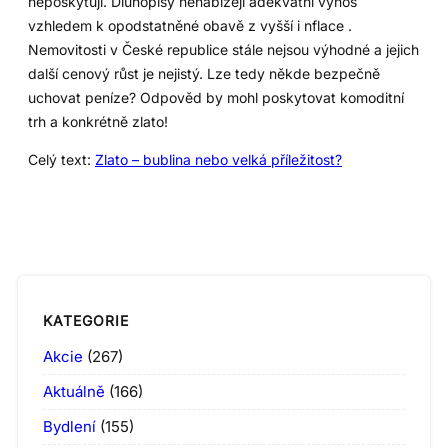
neposkytují. Dluhopisy nenabízejí adekvátní výnos
vzhledem k opodstatněné obavě z vyšší i nflace .
Nemovitosti v České republice stále nejsou výhodné a jejich
další cenový růst je nejistý. Lze tedy někde bezpečně
uchovat peníze? Odpověd by mohl poskytovat komoditní
trh a konkrétně zlato!
Celý text:
Zlato – bublina nebo velká příležitost?
KATEGORIE
Akcie
(267)
Aktuálně
(166)
Bydlení
(155)