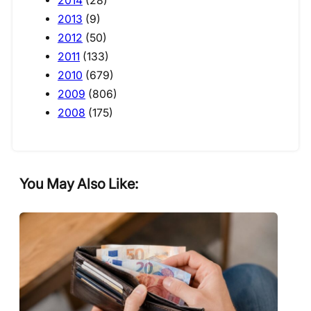
2014
(28)
2013
(9)
2012
(50)
2011
(133)
2010
(679)
2009
(806)
2008
(175)
You May Also Like: