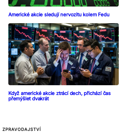
Americké akcie sledují nervozitu kolem Fedu
Když americké akcie ztrácí dech, přichází čas
přemýšlet dvakrát
ZPRAVODAJSTVÍ