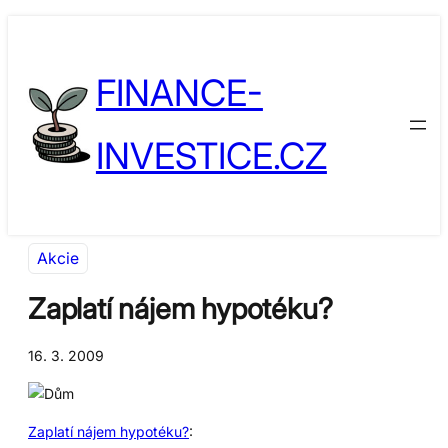
Přeskočit
Skip
na
to
FINANCE-
obsah
content
INVESTICE.CZ
Akcie
Zaplatí nájem hypotéku?
16. 3. 2009
Zaplatí nájem hypotéku?
: