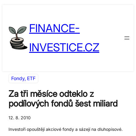
Přeskočit
Skip
na
to
FINANCE-
obsah
content
INVESTICE.CZ
Fondy, ETF
Za tři měsíce odteklo z
podílových fondů šest miliard
12. 8. 2010
Investoři opouštějí akciové fondy a sázejí na dluhopisové.