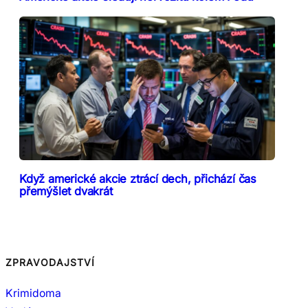
Když americké akcie ztrácí dech, přichází čas
přemýšlet dvakrát
ZPRAVODAJSTVÍ
Krimidoma