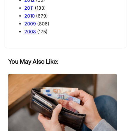
2012
(50)
2011
(133)
2010
(679)
2009
(806)
2008
(175)
You May Also Like: