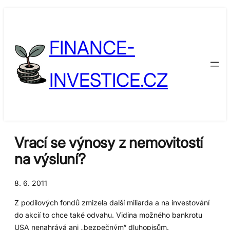
Přeskočit
Skip
na
to
FINANCE-
obsah
content
INVESTICE.CZ
Vrací se výnosy z nemovitostí
na výsluní?
8. 6. 2011
Z podílových fondů zmizela další miliarda a na investování
do akcií to chce také odvahu. Vidina možného bankrotu
USA nenahrává ani „bezpečným“ dluhopisům.