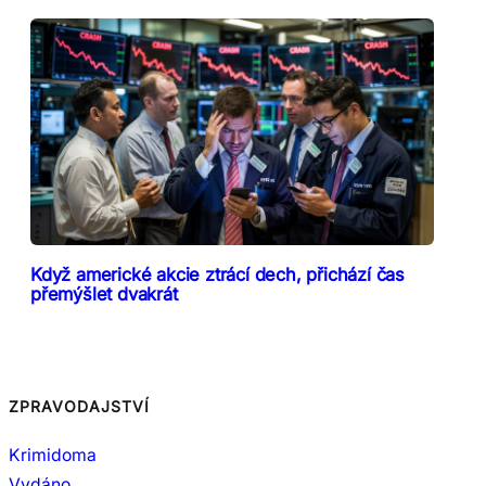
Když americké akcie ztrácí dech, přichází čas
přemýšlet dvakrát
ZPRAVODAJSTVÍ
Krimidoma
Vydáno