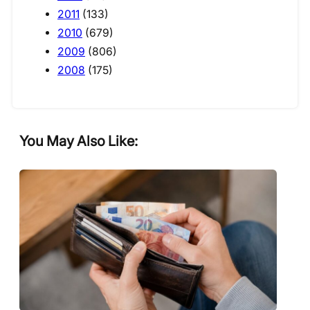
2011
(133)
2010
(679)
2009
(806)
2008
(175)
You May Also Like: