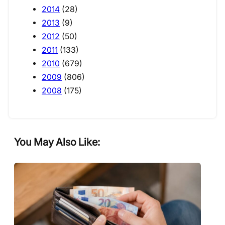
2014
(28)
2013
(9)
2012
(50)
2011
(133)
2010
(679)
2009
(806)
2008
(175)
You May Also Like: