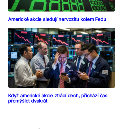
Americké akcie sledují nervozitu kolem Fedu
Když americké akcie ztrácí dech, přichází čas
přemýšlet dvakrát