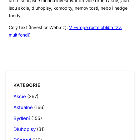
které současně mohou investovat do více druhů aktiv, jako
jsou akcie, dluhopisy, komodity, nemovitosti, nebo i hedge
fondy.
Celý text (InvesticniWeb.cz):
V Evropě roste obliba tzv.
multifondů
KATEGORIE
Akcie
(267)
Aktuálně
(166)
Bydlení
(155)
Dluhopisy
(31)