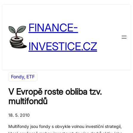
Přeskočit
Skip
na
to
FINANCE-
obsah
content
INVESTICE.CZ
Fondy, ETF
V Evropě roste obliba tzv.
multifondů
18. 5. 2010
Multifondy jsou fondy s obvykle volnou investiční strategií,