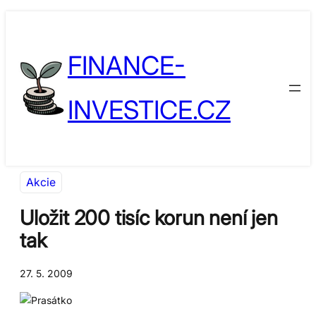
Přeskočit
Skip
na
to
FINANCE-
obsah
content
INVESTICE.CZ
Akcie
Uložit 200 tisíc korun není jen
tak
27. 5. 2009