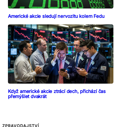
Americké akcie sledují nervozitu kolem Fedu
Když americké akcie ztrácí dech, přichází čas
přemýšlet dvakrát
ZPRAVODAJSTVÍ