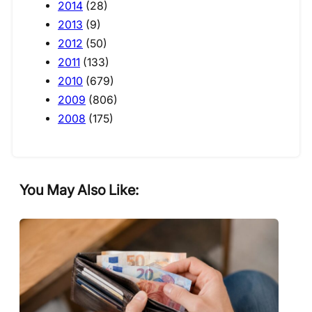
2014
(28)
2013
(9)
2012
(50)
2011
(133)
2010
(679)
2009
(806)
2008
(175)
You May Also Like: