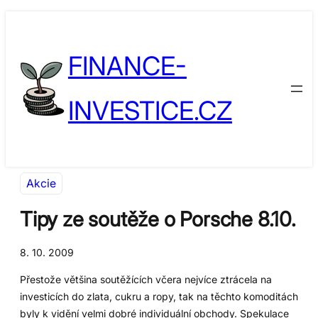
Přeskočit
Skip
na
to
FINANCE-
obsah
content
INVESTICE.CZ
Akcie
Tipy ze soutěže o Porsche 8.10.
8. 10. 2009
Přestože většina soutěžících včera nejvíce ztrácela na
investicích do zlata, cukru a ropy, tak na těchto komoditách
byly k vidění velmi dobré individuální obchody. Spekulace