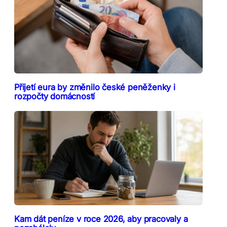
Přijetí eura by změnilo české peněženky i
rozpočty domácností
Kam dát peníze v roce 2026, aby pracovaly a