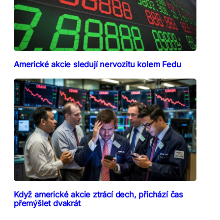
Americké akcie sledují nervozitu kolem Fedu
Když americké akcie ztrácí dech, přichází čas
přemýšlet dvakrát