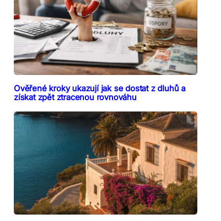
Ověřené kroky ukazují jak se dostat z dluhů a
získat zpět ztracenou rovnováhu