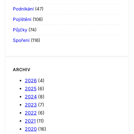
Podnikání
(47)
Pojištění
(106)
Půjčky
(74)
Spoření
(116)
ARCHIV
2026
(4)
2025
(6)
2024
(8)
2023
(7)
2022
(6)
2021
(11)
2020
(16)