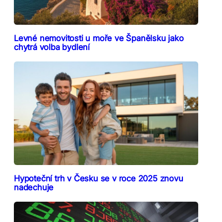
Levné nemovitosti u moře ve Španělsku jako
chytrá volba bydlení
Hypoteční trh v Česku se v roce 2025 znovu
nadechuje