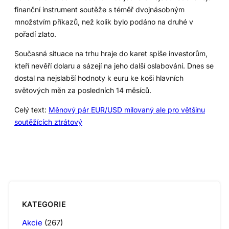
finanční instrument soutěže s téměř dvojnásobným
množstvím příkazů, než kolik bylo podáno na druhé v
pořadí zlato.
Současná situace na trhu hraje do karet spíše investorům,
kteří nevěří dolaru a sázejí na jeho další oslabování. Dnes se
dostal na nejslabší hodnoty k euru ke koši hlavních
světových měn za posledních 14 měsíců.
Celý text:
Měnový pár EUR/USD milovaný ale pro většinu
soutěžících ztrátový
KATEGORIE
Akcie
(267)