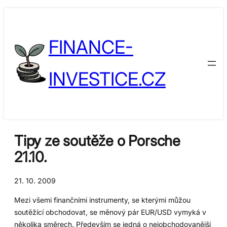
Přeskočit
Skip
na
to
FINANCE-
obsah
content
INVESTICE.CZ
Tipy ze soutěže o Porsche
21.10.
21. 10. 2009
Mezi všemi finančními instrumenty, se kterými můžou
soutěžící obchodovat, se měnový pár EUR/USD vymyká v
několika směrech. Především se jedná o nejobchodovanější