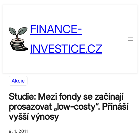
Přeskočit
Skip
na
to
FINANCE-
obsah
content
INVESTICE.CZ
Akcie
Studie: Mezi fondy se začínají
prosazovat „low-costy“. Přináší
vyšší výnosy
9. 1. 2011