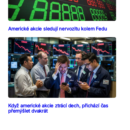
Americké akcie sledují nervozitu kolem Fedu
Když americké akcie ztrácí dech, přichází čas
přemýšlet dvakrát