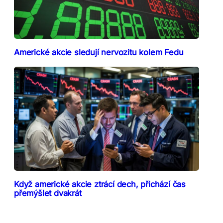
Americké akcie sledují nervozitu kolem Fedu
Když americké akcie ztrácí dech, přichází čas
přemýšlet dvakrát