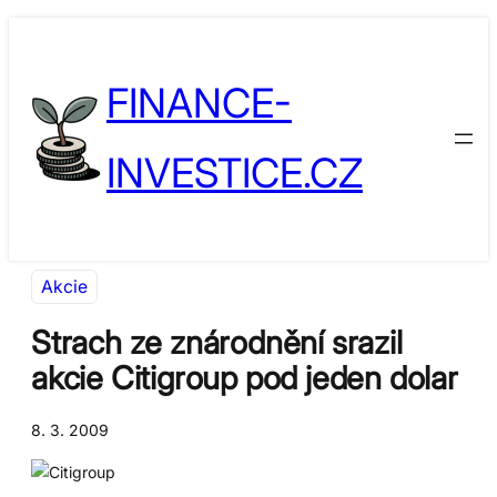
Přeskočit
Skip
na
to
FINANCE-
obsah
content
INVESTICE.CZ
Akcie
Strach ze znárodnění srazil
akcie Citigroup pod jeden dolar
8. 3. 2009