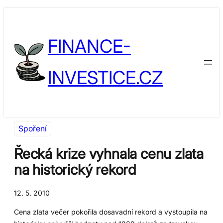
Přeskočit
Skip
na
to
FINANCE-
obsah
content
INVESTICE.CZ
Spoření
Řecká krize vyhnala cenu zlata
na historický rekord
12. 5. 2010
Cena zlata večer pokořila dosavadní rekord a vystoupila na