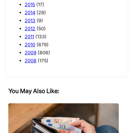
2015
(17)
2014
(28)
2013
(9)
2012
(50)
2011
(133)
2010
(679)
2009
(806)
2008
(175)
You May Also Like: