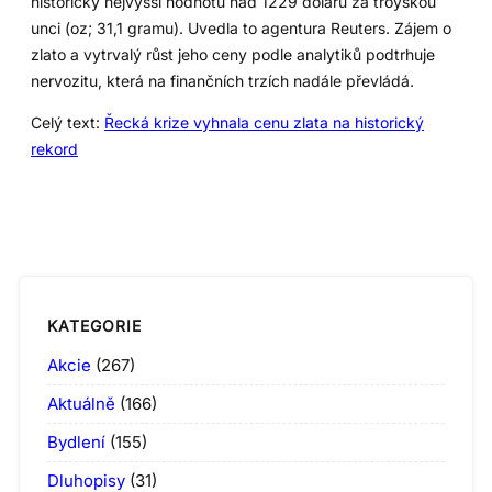
historicky nejvyšší hodnotu nad 1229 dolarů za troyskou
unci (oz; 31,1 gramu). Uvedla to agentura Reuters. Zájem o
zlato a vytrvalý růst jeho ceny podle analytiků podtrhuje
nervozitu, která na finančních trzích nadále převládá.
Celý text:
Řecká krize vyhnala cenu zlata na historický
rekord
KATEGORIE
Akcie
(267)
Aktuálně
(166)
Bydlení
(155)
Dluhopisy
(31)