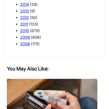
2014
(28)
2013
(9)
2012
(50)
2011
(133)
2010
(679)
2009
(806)
2008
(175)
You May Also Like: