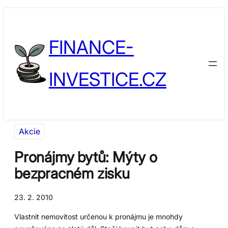
Přeskočit
Skip
na
to
FINANCE-
obsah
content
INVESTICE.CZ
Akcie
Pronájmy bytů: Mýty o
bezpracném zisku
23. 2. 2010
Vlastnit nemovitost určenou k pronájmu je mnohdy