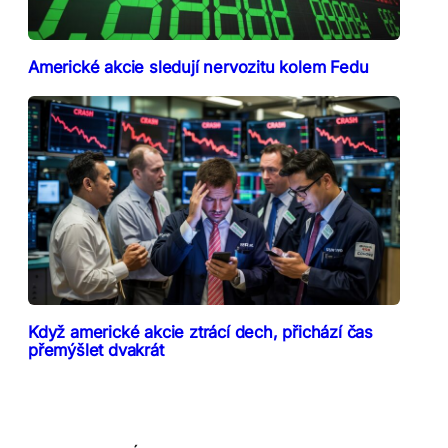
Americké akcie sledují nervozitu kolem Fedu
Když americké akcie ztrácí dech, přichází čas
přemýšlet dvakrát