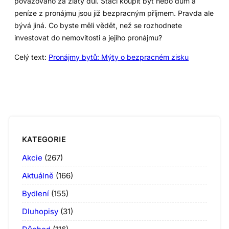
považováno za zlatý důl. Stačí koupit byt nebo dům a
peníze z pronájmu jsou již bezpracným příjmem. Pravda ale
bývá jiná. Co byste měli vědět, než se rozhodnete
investovat do nemovitosti a jejího pronájmu?
Celý text:
Pronájmy bytů: Mýty o bezpracném zisku
KATEGORIE
Akcie
(267)
Aktuálně
(166)
Bydlení
(155)
Dluhopisy
(31)