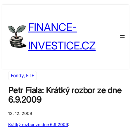
Přeskočit
Skip
na
to
FINANCE-
obsah
content
INVESTICE.CZ
Fondy, ETF
Petr Fiala: Krátký rozbor ze dne
6.9.2009
12. 12. 2009
Krátký rozbor ze dne 6.9.2009
: