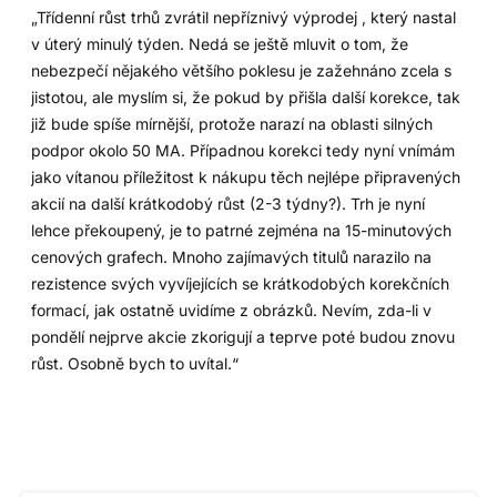
„Třídenní růst trhů zvrátil nepříznivý výprodej , který nastal
v úterý minulý týden. Nedá se ještě mluvit o tom, že
nebezpečí nějakého většího poklesu je zažehnáno zcela s
jistotou, ale myslím si, že pokud by přišla další korekce, tak
již bude spíše mírnější, protože narazí na oblasti silných
podpor okolo 50 MA. Případnou korekci tedy nyní vnímám
jako vítanou příležitost k nákupu těch nejlépe připravených
akcií na další krátkodobý růst (2-3 týdny?). Trh je nyní
lehce překoupený, je to patrné zejména na 15-minutových
cenových grafech. Mnoho zajímavých titulů narazilo na
rezistence svých vyvíjejících se krátkodobých korekčních
formací, jak ostatně uvidíme z obrázků. Nevím, zda-li v
pondělí nejprve akcie zkorigují a teprve poté budou znovu
růst. Osobně bych to uvítal.“