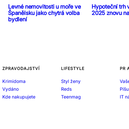
Levné nemovitosti u moře ve
Hypoteční trh 
Španělsku jako chytrá volba
2025 znovu n
bydlení
ZPRAVODAJSTVÍ
LIFESTYLE
PR 
Krimidoma
Styl ženy
Vaš
Vydáno
Reds
Píšu
Kde nakupujete
Teenmag
IT 