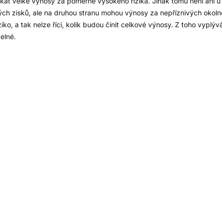
ískat velké výnosy za poměrně vysokého rizika. Jinak tomu není ani u 
ch zisků, ale na druhou stranu mohou výnosy za nepříznivých okolno
ko, a tak nelze říci, kolik budou činit celkové výnosy. Z toho vyplýv
elné.