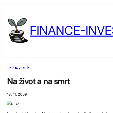
Přeskočit
Skip
na
to
obsah
content
FINANCE-INVE
Fondy, ETF
Na život a na smrt
18. 11. 2009