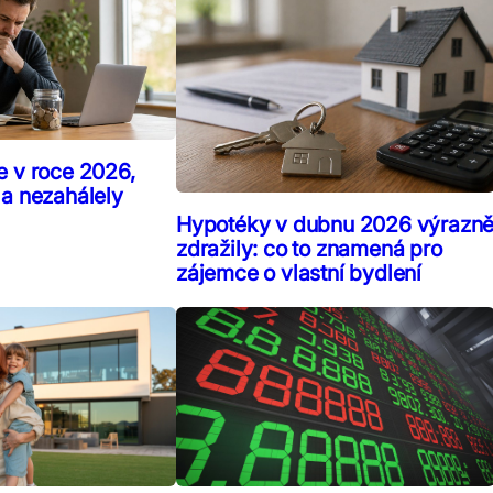
e v roce 2026,
 a nezahálely
Hypotéky v dubnu 2026 výrazn
zdražily: co to znamená pro
zájemce o vlastní bydlení