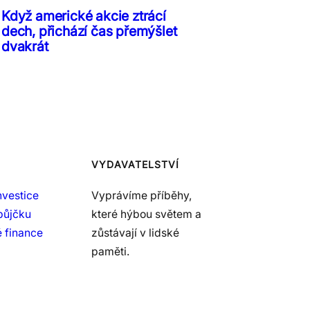
Když americké akcie ztrácí
dech, přichází čas přemýšlet
dvakrát
VYDAVATELSTVÍ
nvestice
Vyprávíme příběhy,
půjčku
které hýbou světem a
 finance
zůstávají v lidské
paměti.