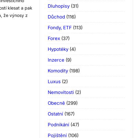
investičního
Dluhopisy
(31)
stí klesat a pak
á, že výnosy z
Důchod
(116)
Fondy, ETF
(113)
Forex
(37)
Hypotéky
(4)
Inzerce
(9)
Komodity
(198)
Luxus
(2)
Nemovitosti
(2)
Obecně
(299)
Ostatní
(167)
Podnikání
(47)
Pojištění
(106)