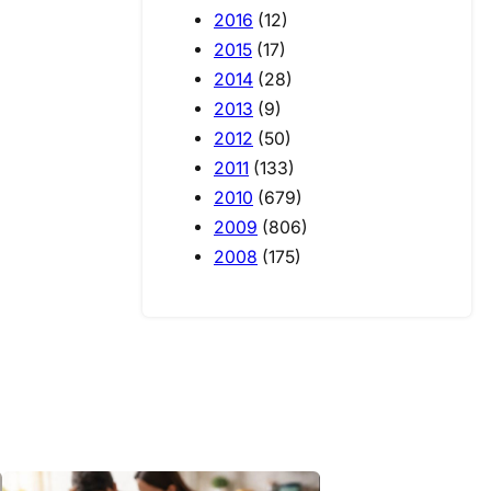
2016
(12)
2015
(17)
2014
(28)
2013
(9)
2012
(50)
2011
(133)
2010
(679)
2009
(806)
2008
(175)