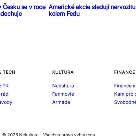
v Česku se v roce
Americké akcie sledují nervozitu
adechuje
kolem Fedu
A TECH
KULTURA
FINANCE
e PR
Nekultura
Finance i
 rád
Fanmovie
Kam pro 
návody
Armáda
Svobodné
© 2025 Nekultura – Všechna práva vyhrazena