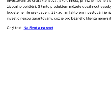
Investování lze charakterizovat jako činnost, při níž je možné z
životního pojištění. S tímto produktem můžete dosáhnout vysoký
budete nemile překvapeni. Základním faktorem investování je rizi
investic nejsou garantovány, což je pro běžného klienta nemyslit
Celý text:
Na život a na smrt