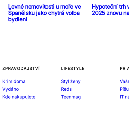
Levné nemovitosti u moře ve
Hypoteční trh 
Španělsku jako chytrá volba
2025 znovu n
bydlení
ZPRAVODAJSTVÍ
LIFESTYLE
PR 
Krimidoma
Styl ženy
Vaš
Vydáno
Reds
Píšu
Kde nakupujete
Teenmag
IT 