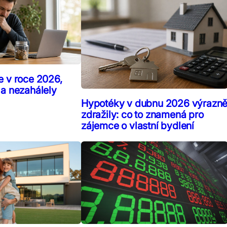
e v roce 2026,
 a nezahálely
Hypotéky v dubnu 2026 výrazn
zdražily: co to znamená pro
zájemce o vlastní bydlení