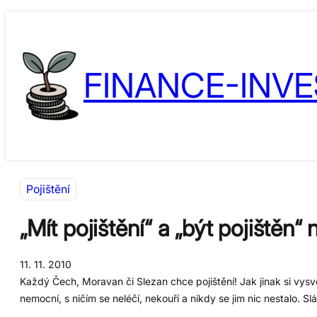
Přeskočit
Skip
na
to
obsah
content
FINANCE-INVE
Pojištění
„Mít pojištění“ a „být pojištěn“
11. 11. 2010
Každý Čech, Moravan či Slezan chce pojištění! Jak jinak si vysvětl
nemocní, s ničím se neléčí, nekouří a nikdy se jim nic nestalo. Sl