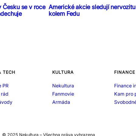
v Česku se v roce
Americké akcie sledují nervozitu
adechuje
kolem Fedu
A TECH
KULTURA
FINANCE
e PR
Nekultura
Finance i
 rád
Fanmovie
Kam pro 
návody
Armáda
Svobodné
© 2025 Nekultura – Všechna práva vyhrazena