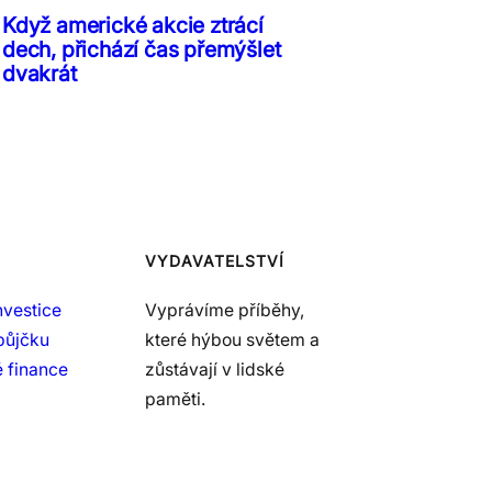
Když americké akcie ztrácí
dech, přichází čas přemýšlet
dvakrát
VYDAVATELSTVÍ
nvestice
Vyprávíme příběhy,
půjčku
které hýbou světem a
 finance
zůstávají v lidské
paměti.