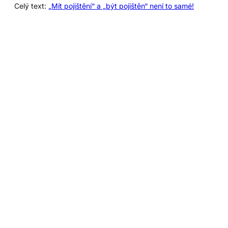
Celý text:
„Mít pojištění“ a „být pojištěn“ není to samé!