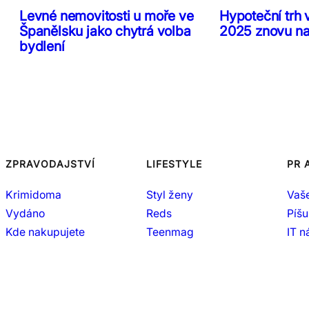
Levné nemovitosti u moře ve
Hypoteční trh 
Španělsku jako chytrá volba
2025 znovu n
bydlení
ZPRAVODAJSTVÍ
LIFESTYLE
PR 
Krimidoma
Styl ženy
Vaš
Vydáno
Reds
Píšu
Kde nakupujete
Teenmag
IT 