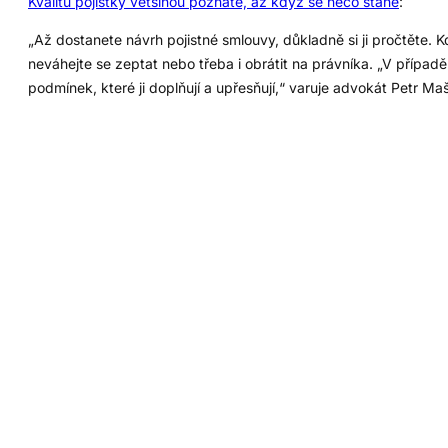
Kvalitu pojistky většinou poznáte, až když se něco stane
:
„Až dostanete návrh pojistné smlouvy, důkladně si ji pročtěte. K
neváhejte se zeptat nebo třeba i obrátit na právníka. „V případě
podmínek, které ji doplňují a upřesňují,“ varuje advokát Petr Ma