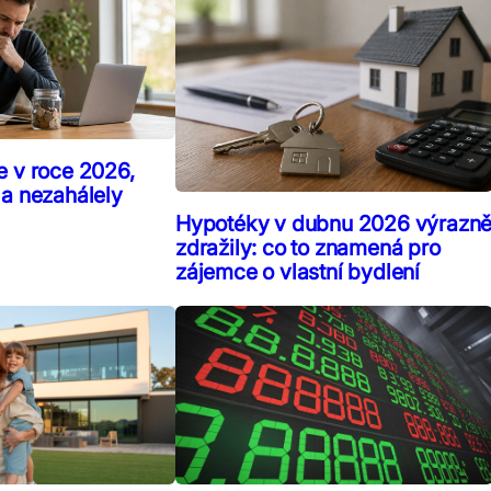
e v roce 2026,
 a nezahálely
Hypotéky v dubnu 2026 výrazn
zdražily: co to znamená pro
zájemce o vlastní bydlení