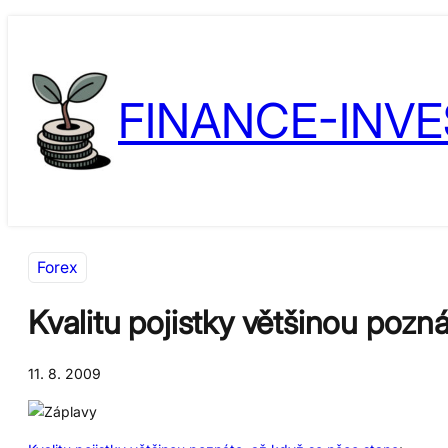
Přeskočit
Skip
na
to
obsah
content
FINANCE-INVE
Forex
Kvalitu pojistky většinou pozn
11. 8. 2009