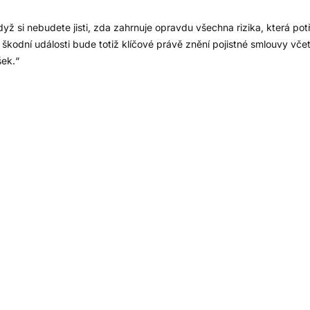
dyž si nebudete jisti, zda zahrnuje opravdu všechna rizika, která pot
 škodní události bude totiž klíčové právě znění pojistné smlouvy včet
šek.“