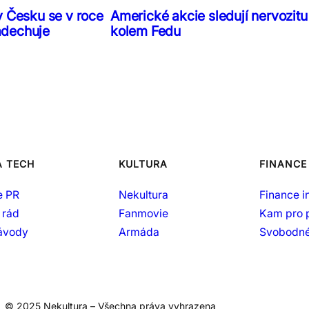
v Česku se v roce
Americké akcie sledují nervozitu
adechuje
kolem Fedu
A TECH
KULTURA
FINANCE
e PR
Nekultura
Finance i
 rád
Fanmovie
Kam pro 
návody
Armáda
Svobodné
© 2025 Nekultura – Všechna práva vyhrazena