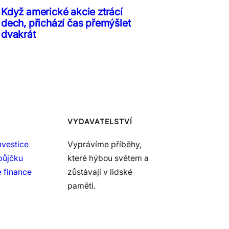
Když americké akcie ztrácí
dech, přichází čas přemýšlet
dvakrát
VYDAVATELSTVÍ
nvestice
Vyprávíme příběhy,
půjčku
které hýbou světem a
 finance
zůstávají v lidské
paměti.