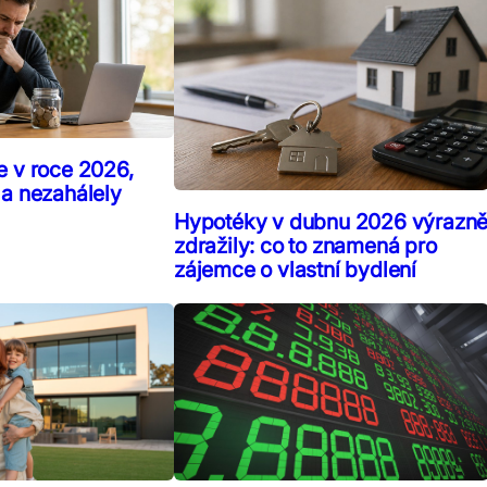
e v roce 2026,
 a nezahálely
Hypotéky v dubnu 2026 výrazn
zdražily: co to znamená pro
zájemce o vlastní bydlení