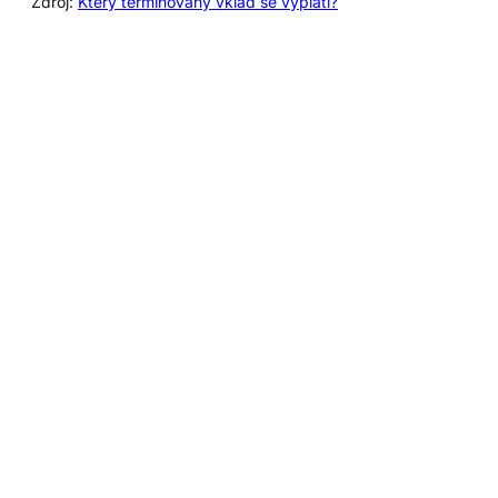
Zdroj:
Který termínovaný vklad se vyplatí?