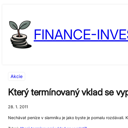
Přeskočit
Skip
na
to
obsah
content
FINANCE-INVE
Akcie
Který termínovaný vklad se vyp
28. 1. 2011
Nechávat peníze v slamníku je jako byste je pomalu rozdávali. 