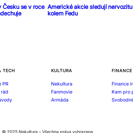
v Česku se v roce
Americké akcie sledují nervozitu
adechuje
kolem Fedu
A TECH
KULTURA
FINANCE
e PR
Nekultura
Finance i
 rád
Fanmovie
Kam pro 
návody
Armáda
Svobodné
© 2025 Nekultura – Všechna práva vyhrazena