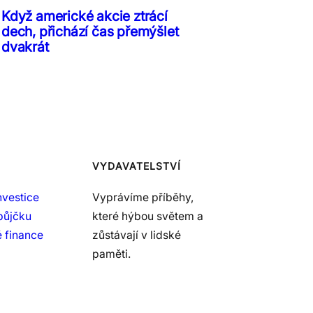
Když americké akcie ztrácí
dech, přichází čas přemýšlet
dvakrát
VYDAVATELSTVÍ
nvestice
Vyprávíme příběhy,
půjčku
které hýbou světem a
 finance
zůstávají v lidské
paměti.