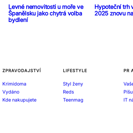
Levné nemovitosti u moře ve
Hypoteční trh 
Španělsku jako chytrá volba
2025 znovu n
bydlení
ZPRAVODAJSTVÍ
LIFESTYLE
PR 
Krimidoma
Styl ženy
Vaš
Vydáno
Reds
Píšu
Kde nakupujete
Teenmag
IT 