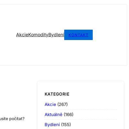
Akcie
Komodity
Bydlení
KONTAKT
KATEGORIE
Akcie
(267)
Aktuálně
(166)
síte počítat?
Bydlení
(155)