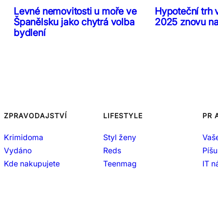
Levné nemovitosti u moře ve
Hypoteční trh 
Španělsku jako chytrá volba
2025 znovu n
bydlení
ZPRAVODAJSTVÍ
LIFESTYLE
PR 
Krimidoma
Styl ženy
Vaš
Vydáno
Reds
Píšu
Kde nakupujete
Teenmag
IT 