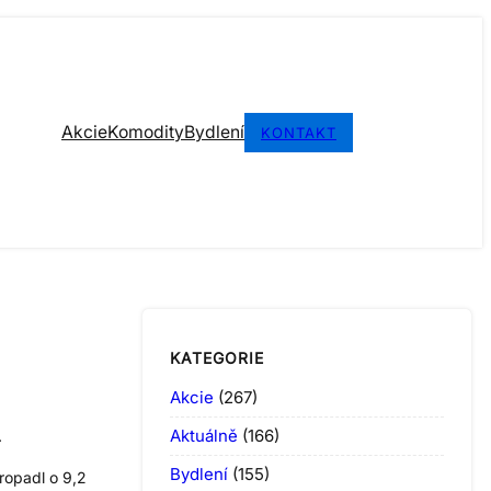
Akcie
Komodity
Bydlení
KONTAKT
KATEGORIE
Akcie
(267)
Aktuálně
(166)
.
Bydlení
(155)
ropadl o 9,2