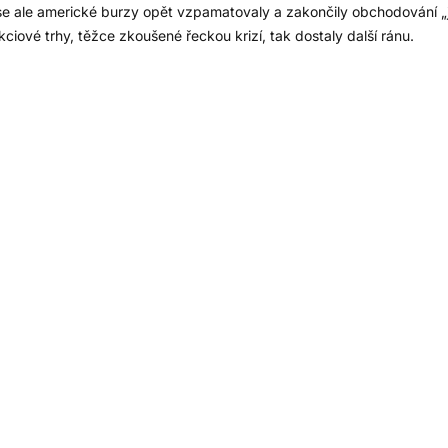
se ale americké burzy opět vzpamatovaly a zakončily obchodování „je
Akciové trhy, těžce zkoušené řeckou krizí, tak dostaly další ránu.