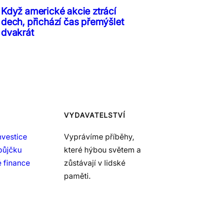
Když americké akcie ztrácí
dech, přichází čas přemýšlet
dvakrát
VYDAVATELSTVÍ
nvestice
Vyprávíme příběhy,
půjčku
které hýbou světem a
 finance
zůstávají v lidské
paměti.