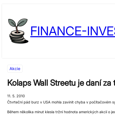
Přeskočit
Skip
na
to
obsah
content
FINANCE-INVE
Akcie
Kolaps Wall Streetu je daní za
11. 5. 2010
Čtvrteční pád burz v USA mohla zavinit chyba v počítačovém s
Během několika minut klesla tržní hodnota amerických akcií o je