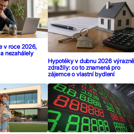
e v roce 2026,
 a nezahálely
Hypotéky v dubnu 2026 výrazn
zdražily: co to znamená pro
zájemce o vlastní bydlení