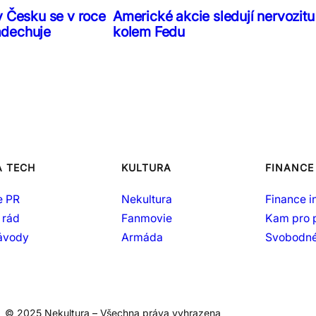
v Česku se v roce
Americké akcie sledují nervozitu
adechuje
kolem Fedu
A TECH
KULTURA
FINANCE
e PR
Nekultura
Finance i
 rád
Fanmovie
Kam pro 
návody
Armáda
Svobodné
© 2025 Nekultura – Všechna práva vyhrazena