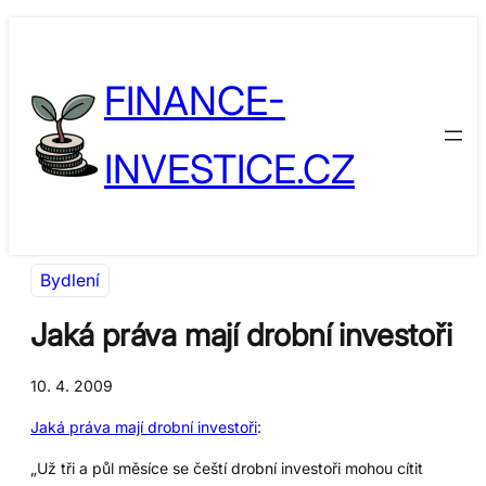
Přeskočit
Skip
na
to
FINANCE-
obsah
content
INVESTICE.CZ
Bydlení
Jaká práva mají drobní investoři
10. 4. 2009
Jaká práva mají drobní investoři
:
„Už tři a půl měsíce se čeští drobní investoři mohou cítit