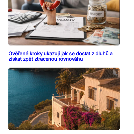
Ověřené kroky ukazují jak se dostat z dluhů a
získat zpět ztracenou rovnováhu