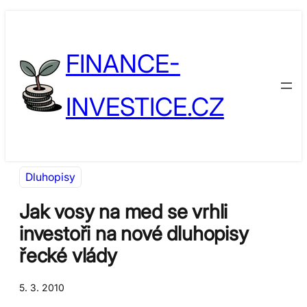
Přeskočit
Skip
na
to
FINANCE-
obsah
content
INVESTICE.CZ
Dluhopisy
Jak vosy na med se vrhli
investoři na nové dluhopisy
řecké vlády
5. 3. 2010