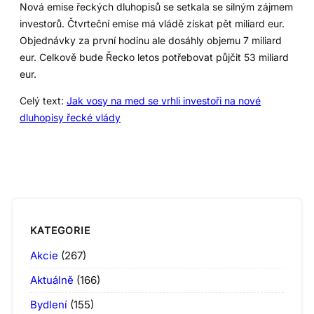
Nová emise řeckých dluhopisů se setkala se silným zájmem
investorů. Čtvrteční emise má vládě získat pět miliard eur.
Objednávky za první hodinu ale dosáhly objemu 7 miliard
eur. Celkově bude Řecko letos potřebovat půjčit 53 miliard
eur.
Celý text:
Jak vosy na med se vrhli investoři na nové
dluhopisy řecké vlády
KATEGORIE
Akcie
(267)
Aktuálně
(166)
Bydlení
(155)