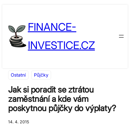
Přeskočit
Skip
na
to
FINANCE-
obsah
content
INVESTICE.CZ
Ostatní
Půjčky
Jak si poradit se ztrátou
zaměstnání a kde vám
poskytnou půjčky do výplaty?
14. 4. 2015