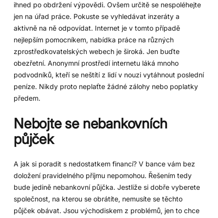
ihned po obdržení výpovědi. Ovšem určitě se nespoléhejte
jen na úřad práce. Pokuste se vyhledávat inzeráty a
aktivně na ně odpovídat. Internet je v tomto případě
nejlepším pomocníkem, nabídka práce na různých
zprostředkovatelských webech je široká. Jen buďte
obezřetní. Anonymní prostředí internetu láká mnoho
podvodníků, kteří se neštítí z lidí v nouzi vytáhnout poslední
peníze. Nikdy proto neplaťte žádné zálohy nebo poplatky
předem.
Nebojte se nebankovních
půjček
A jak si poradit s nedostatkem financí? V bance vám bez
doložení pravidelného příjmu nepomohou. Řešením tedy
bude jedině nebankovní půjčka. Jestliže si dobře vyberete
společnost, na kterou se obrátíte, nemusíte se těchto
půjček obávat. Jsou východiskem z problémů, jen to chce