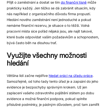
Přijít o zaměstnání a dostat se tím
do finanční tísně
může
prakticky každý. Jen těžko se dá zabránit situacím, kdy
nás například z organizačního důvodu firma propustí.
Hledání nového zaměstnání není jednoduché a pokud
nemáme finanční rezervu, je situace o to těžší. Volná
pracovní místa sice pořád nějaká jsou, ale najít takové,
které bude odpovídat vašim požadavkům a schopnostem,
bývá často běh na dlouhou trať.
Využijte všechny možnosti
hledání
Většina lidí začne nejdříve
hledat práci na úřadu práce
.
Samozřejmě, od toho tady tento úřad je a zapsání do jeho
evidence je bezpochyby správným krokem. Už jen
zaplacení vašeho zdravotního pojištění státem po dobu
evidence a možná finanční podpora, pokud splníte
příslušné podmínky, je pádným důvodem, proč tam zamířit