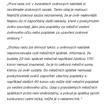
„První rada zní: v inzerátech úvěrových nabídek si
nevšímejte úrokových sazeb. Tento údaj je matoucí.
Nejnižší úroková sazba neznamená, že je úvěr nejlevnější.
Nejsou do ní započítány další náklady, které s poskytnutím
úvěru souvisejí, jako jsou poplatky za měsíční vedení
úvěrového účtu nebo poplatek za uzavření úvěrové
smlouvy.“
„Druhou radu lze shrnout takto: u úvěrových nabídek
neporovnávejte výši měsíčních splátek. Informace, že
budete 20 tisíc splácet měsíčně například částkou 1751
korun nemusí znamenat, že je to celková měsíční suma,
kterou za úvěr vydáte. Do měsíčních splátek nemusejí
poskytovatelé úvěrů započítat všechny poplatky a
například dalších 90 korun vás může stát měsíční poplatek
za vedení úvěrového účtu. Údaj o pravidelných měsíčních
splátkách proto není směrodatný, a pokud je splátka oproti
konkurenci velmi nízká, může jít o reklamní trik.“