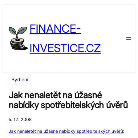
Přeskočit
Skip
na
to
FINANCE-
obsah
content
INVESTICE.CZ
Bydlení
Jak nenaletět na úžasné
nabídky spotřebitelských úvěrů
5. 12. 2008
Jak nenaletět na úžasné nabídky spotřebitelských úvěrů
: