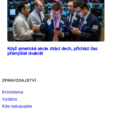
Když americké akcie ztrácí dech, přichází čas
přemýšlet dvakrát
ZPRAVODAJSTVÍ
Krimidoma
Vydáno
Kde nakupujete