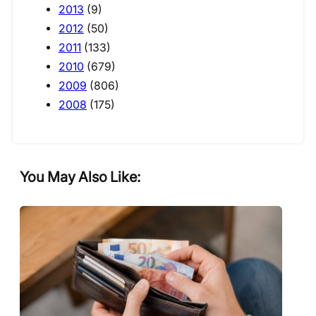
2013
(9)
2012
(50)
2011
(133)
2010
(679)
2009
(806)
2008
(175)
You May Also Like: