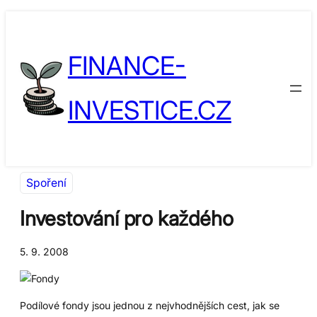
Přeskočit
Skip
na
to
FINANCE-
obsah
content
INVESTICE.CZ
Spoření
Investování pro každého
5. 9. 2008
Podílové fondy jsou jednou z nejvhodnějších cest, jak se