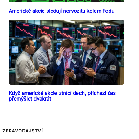
Americké akcie sledují nervozitu kolem Fedu
Když americké akcie ztrácí dech, přichází čas
přemýšlet dvakrát
ZPRAVODAJSTVÍ