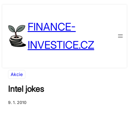
Přeskočit
Skip
na
to
FINANCE-
obsah
content
INVESTICE.CZ
Akcie
Intel jokes
9. 1. 2010