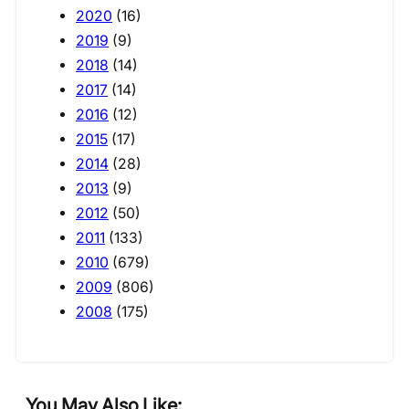
2020
(16)
2019
(9)
2018
(14)
2017
(14)
2016
(12)
2015
(17)
2014
(28)
2013
(9)
2012
(50)
2011
(133)
2010
(679)
2009
(806)
2008
(175)
You May Also Like: