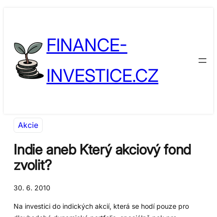
Přeskočit
Skip
na
to
FINANCE-
obsah
content
INVESTICE.CZ
Akcie
Indie aneb Který akciový fond
zvolit?
30. 6. 2010
Na investici do indických akcií, která se hodí pouze pro