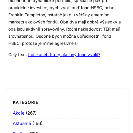
dlouhodobé dynamické portfolio, speciálně pak pro
pravidelné investice, bych zvolil buď fond HSBC, nebo
Franklin Templeton, ostatně jako u většiny emerging
markets akciových fondů. Oba dva mají dobré výsledky a
oba jsou aktivně spravovány. Roční nákladovost TER mají
srovnatelnou. Osobně bych možná upřednostnil fond
HSBC, protože je mírně agresivnější.
Celý text:
Indie aneb Který akciový fond zvolit?
KATEGORIE
Akcie
(267)
Aktuálně
(166)