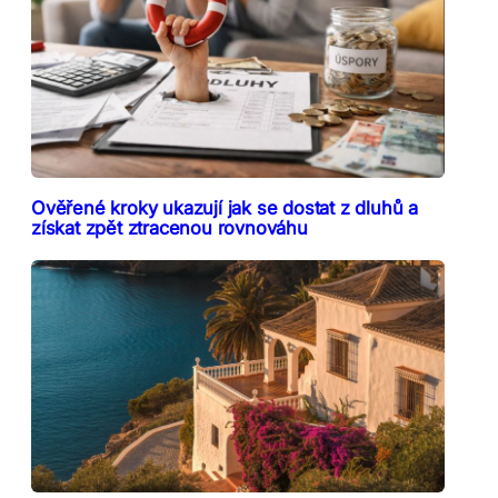
Ověřené kroky ukazují jak se dostat z dluhů a
získat zpět ztracenou rovnováhu