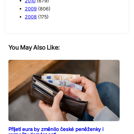
2010
(679)
2009
(806)
2008
(175)
You May Also Like:
Přijetí eura by změnilo české peněženky i