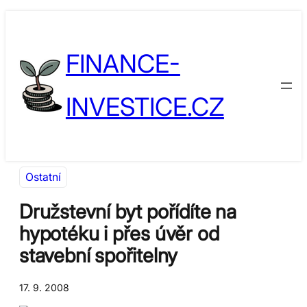
Přeskočit
Skip
na
to
FINANCE-
obsah
content
INVESTICE.CZ
Ostatní
Družstevní byt pořídíte na
hypotéku i přes úvěr od
stavební spořitelny
17. 9. 2008