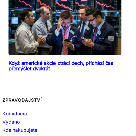
Když americké akcie ztrácí dech, přichází čas
přemýšlet dvakrát
ZPRAVODAJSTVÍ
Krimidoma
Vydáno
Kde nakupujete