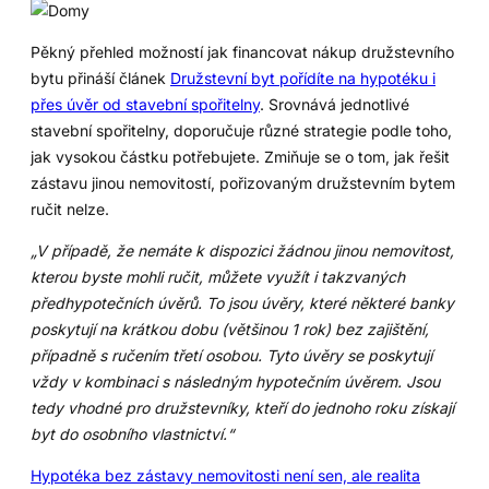
Pěkný přehled možností jak financovat nákup družstevního
bytu přináší článek
Družstevní byt pořídíte na hypotéku i
přes úvěr od stavební spořitelny
. Srovnává jednotlivé
stavební spořitelny, doporučuje různé strategie podle toho,
jak vysokou částku potřebujete. Zmiňuje se o tom, jak řešit
zástavu jinou nemovitostí, pořizovaným družstevním bytem
ručit nelze.
„V případě, že nemáte k dispozici žádnou jinou nemovitost,
kterou byste mohli ručit, můžete využít i takzvaných
předhypotečních úvěrů. To jsou úvěry, které některé banky
poskytují na krátkou dobu (většinou 1 rok) bez zajištění,
případně s ručením třetí osobou. Tyto úvěry se poskytují
vždy v kombinaci s následným hypotečním úvěrem. Jsou
tedy vhodné pro družstevníky, kteří do jednoho roku získají
byt do osobního vlastnictví.“
Hypotéka bez zástavy nemovitosti není sen, ale realita