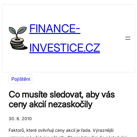
Přeskočit
Skip
na
to
FINANCE-
obsah
content
INVESTICE.CZ
Pojištění
Co musíte sledovat, aby vás
ceny akcií nezaskočily
30. 6. 2010
Faktorů, které ovlivňují ceny akcií je řada. Výraznější