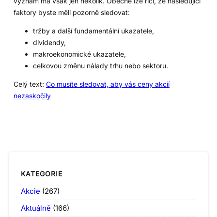
význam má však jen několik. Obecně lze říci, že následující
faktory byste měli pozorně sledovat:
tržby a další fundamentální ukazatele,
dividendy,
makroekonomické ukazatele,
celkovou změnu nálady trhu nebo sektoru.
Celý text:
Co musíte sledovat, aby vás ceny akcií
nezaskočily
KATEGORIE
Akcie
(267)
Aktuálně
(166)