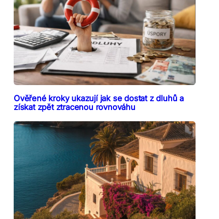
Ověřené kroky ukazují jak se dostat z dluhů a
získat zpět ztracenou rovnováhu