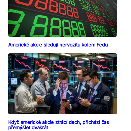
Americké akcie sledují nervozitu kolem Fedu
Když americké akcie ztrácí dech, přichází čas
přemýšlet dvakrát