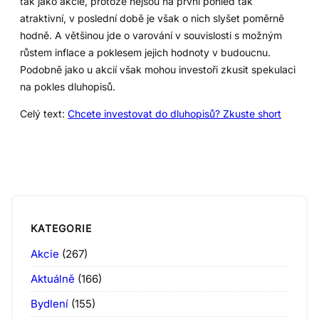
tak jako akcie, protože nejsou na první pohled tak
atraktivní, v poslední době je však o nich slyšet poměrně
hodně. A většinou jde o varování v souvislosti s možným
růstem inflace a poklesem jejich hodnoty v budoucnu.
Podobně jako u akcií však mohou investoři zkusit spekulaci
na pokles dluhopisů.
Celý text:
Chcete investovat do dluhopisů? Zkuste short
KATEGORIE
Akcie
(267)
Aktuálně
(166)
Bydlení
(155)