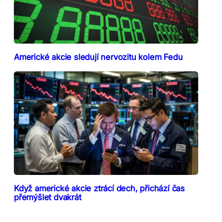
Americké akcie sledují nervozitu kolem Fedu
Když americké akcie ztrácí dech, přichází čas
přemýšlet dvakrát