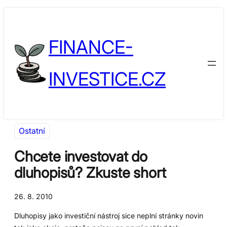
Přeskočit
Skip
na
to
FINANCE-
obsah
content
INVESTICE.CZ
Ostatní
Chcete investovat do
dluhopisů? Zkuste short
26. 8. 2010
Dluhopisy jako investiční nástroj sice neplní stránky novin